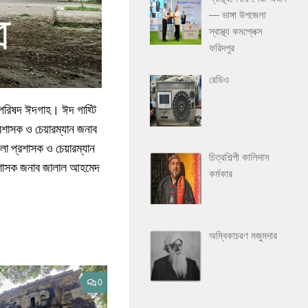
— ভাঙ্গা উপজেলা
স্বাস্থ্য কমপ্লেক্স
ফরিদপুর
রেডিও
 পরিষদ ঈদগাহ। ঈদ গাহ্টি
শাসক ও চেয়ারম্যান জনাব
া প্রশাসক ও চেয়ারম্যান
চিত্রশিল্পী কালিদাস
্রশাসক জনাব জালাল আহমেদ
কর্মকার
অম্বিকাচরণ মজুমদার
0