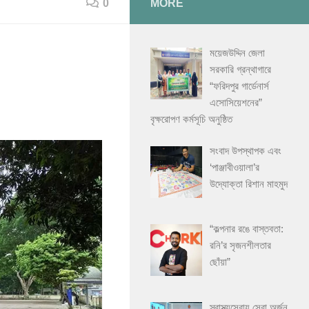
0
MORE
ময়েজউদ্দিন জেলা
সরকারি গ্রন্থাগারে
“ফরিদপুর গার্ডেনার্স
এসোসিয়েশনের”
বৃক্ষরোপণ কর্মসূচি অনুষ্ঠিত
সংবাদ উপস্থাপক এবং
‘পাঞ্জাবীওয়ালা’র
উদ্যোক্তা রিশান মাহমুদ
“কল্পনার রঙে বাস্তবতা:
রনি’র সৃজনশীলতার
ছোঁয়া”
স্বাস্থ্যসেবায় সেরা অর্জন