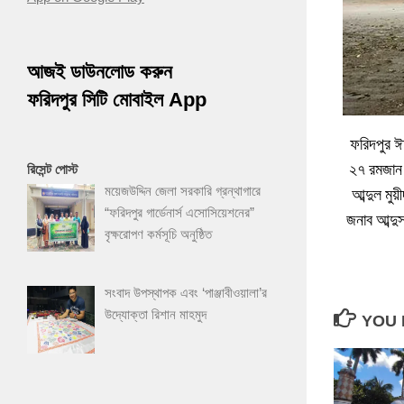
আজই ডাউনলোড করুন
ফরিদপুর সিটি মোবাইল App
ফরিদপুর ঈ
২৭ রমজান 
রিসেন্ট পোস্ট
ময়েজউদ্দিন জেলা সরকারি গ্রন্থাগারে
আব্দুল মু
“ফরিদপুর গার্ডেনার্স এসোসিয়েশনের”
জনাব আব্দু
বৃক্ষরোপণ কর্মসূচি অনুষ্ঠিত
সংবাদ উপস্থাপক এবং ‘পাঞ্জাবীওয়ালা’র
উদ্যোক্তা রিশান মাহমুদ
YOU 