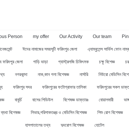
us Person
my offer
Our Activity
Our team
Pin
ানেজমেন্ট
ঈদের নামাজের সময়সূচী ফরিদপুর জেলা
এ্যাম্বুলেন্স সার্ভিস ফোন নাম
থ্য ফরিদপুর জেলা
গাড়ি ভাড়া
গ্যাস্ট্রলজি চিকিৎসক
চক্ষু বিশেজ্ঞ
চর
থ্য
নগরকান্দা
নাক,কান গলা বিশেষজ্ঞ
নার্সারি
নিউরো মেডিসিন বিশে
ূহ
ফরিদপুর সদর
ফরিদপুরের ফটোগ্রাফার তালিকা
ফরিদপুরের সকল ডাক্ত
জ্ঞ
বাবুর্চি
বাসের শিডিউল
বিশেষজ্ঞ ডাক্তারঃ
বোয়ালমারী
ভাঙ্
ব্যথা বিশেষজ্ঞ
লিভার,পরিপাকতন্ত্র ও মেডিসিন বিশেষজ্ঞ
শিশু রোগ বিশেষজ্ঞ
হাসপাতালের তথ্য
হৃদরোগ বিশেষজ্ঞ
হোটেল