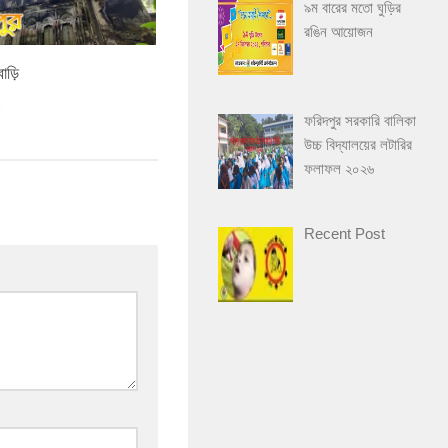
৯ম বারের মতো ঘুড়ির
রঙিন আয়োজন
াড়ি
5
ফরিদপুর সরকারি বালিকা
উচ্চ বিদ্যালয়ের লটারির
ফলাফল ২০২৬
Recent Post