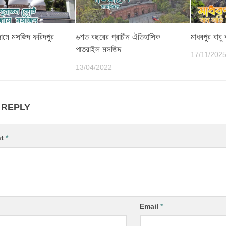
জামে মসজিদ ফরিদপুর
৬শত বছরের প্রাচীন ঐতিহাসিক
মাধবপুর বাবু ব
পাতরাইল মসজিদ
17/11/202
13/04/2022
 REPLY
nt
*
Email
*