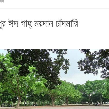
হাস
র ঈদ গাহ্ ময়দান চাঁদমারি