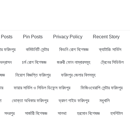
 Posts
Pin Posts
Privacy Policy
Recent Story
্বার ফরিদপুর
কমিউনিটি সেন্টার
কিডনি রোগ বিশেষজ্ঞ
ক্যাটারিং সার্ভিস
ভদ্রাসন
চর্ম রোগ বিশেষজ্ঞ
জরুরী ফোন নাম্বারসমূহ
ট্রেনের সিডিউল
ষজ্ঞ
নিয়োগ বিজ্ঞপ্তি ফরিদপুর
ফরিদপুর জেলার বিলসমূহ
ার
ফায়ার সার্ভিস ও সিভিল ডিফেন্স ফরিদপুর
ফিজিওথেরাপি সেন্টার ফরিদপুর
গা
ভোক্তা অধিকার ফরিদপুর
ভ্রমণ গাইড ফরিদপুর
মধুখালি
সদরপুর
সার্জারী বিশেষজ্ঞ
সালথা
হরমোন বিশেষজ্ঞ
হসপিটাল