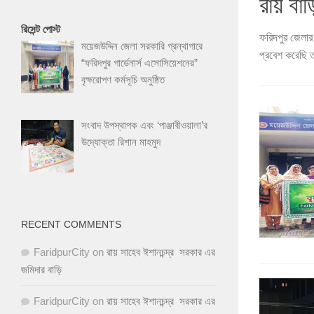
লোকনাথ
রিসেন্ট পোস্ট
য় বাড়ি। রায় বাড়ি ফরিদপুর এর ইতিহাসে এক বিস্ময়। বাড়ির যতো ভেতরে
ফরিদপুর জেলার 
ময়েজউদ্দিন জেলা সরকারি গ্রন্থাগারে
যে এক আলাদা সাম্রাজ্য। রায়...
দালান, কারুকার
“ফরিদপুর গার্ডেনার্স এসোসিয়েশনের”
বৃক্ষরোপণ কর্মসূচি অনুষ্ঠিত
সংবাদ উপস্থাপক এবং ‘পাঞ্জাবীওয়ালা’র
উদ্যোক্তা রিশান মাহমুদ
RECENT COMMENTS
FaridpurCity
on
রায় সাহেব ঈশানচন্দ্র সরকার এর
জমিদার বাড়ি
FaridpurCity
on
রায় সাহেব ঈশানচন্দ্র সরকার এর