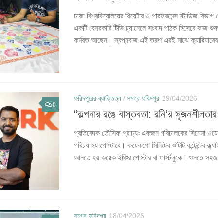
ঢাকা বিশ্ববিদ্যালয়ের থিয়েটার ও পারফরমেন্স স্টাডিজ বিভ
একটি বেসরকারি টিভি চ্যানেলে সংবাদ পাঠক হিসেবে কাজ শ
কর্মরত আছেন। স্বপ্নবাজ এই তরুণ এরই মাঝে ক্যারিয়ারের
ফরিদপুরের ব্যাক্তিত্ব
/
সমগ্র ফরিদপুর
29/04/2026
0
“কল্পনার রঙে বাস্তবতা: রনি’র সৃজনশীলতার 
প্রতিবেদক তৌসিফ প্রাচ্যঃ একজন পরিচালকের সিনেমা ওয়েব 
পরিচয় হয় পোস্টারে। কয়েকশো মিনিটের ওটিটি কন্টেন্টের ক্ল্যা
আনতে হয় কয়েক ইঞ্চির পোস্টার বা ফার্স্টলুকে। শুনতে স
সমগ্র ফরিদপুর
18/04/2026