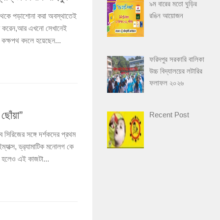
৯ম বারের মতো ঘুড়ির
রঙিন আয়োজন
াগ থেকে পড়াশোনা করা অবস্থাতেই
ুরু করেন,আর এখনো সেখানেই
 কক্ষপথ বদলে হয়েছেন...
ফরিদপুর সরকারি বালিকা
উচ্চ বিদ্যালয়ের লটারির
ফলাফল ২০২৬
ছোঁয়া”
Recent Post
সিরিজের সঙ্গে দর্শকদের প্রথম
ইম্যাক্স, ড্র‍্যামাটিক মনোলগ কে
হজ হলেও এই কাজটা...