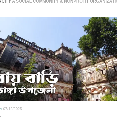
RCITY
A SOCIAL COMMUNITY & NONPROFIT ORGANIZATI
Previous
Next
াস
28/11/2025