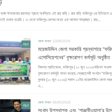
 সাহার শতবছরের পুরনো বাড়ি
বোয়ালমারী উপজেলার শ্রী নগর গ্রামে কুমার নদের তীরে অবস্থিত ঐতিহাসিক নিদর্শনটি। যেখান
্য খচিত মন্দির, পুকুর।নান্দনিক নির্মাণ শৈলিতে গড়ে তোলা কুমার নদের তীরে ঐতিহ্যবাহী ঘা
জেলা সংবাদ
10/06/2026
0
ময়েজউদ্দিন জেলা সরকারি গ্রন্থাগারে “ফরিদপু
এসোসিয়েশনের” বৃক্ষরোপণ কর্মসূচি অনুষ্ঠিত
নিজস্ব প্রতিবেদক, ফরিদপুর | ১০ জুন ২০২৬পরিবেশ সংরক্ষণ 
বৃক্ষরোপণ কর্মসূচি পালন করেছে স্বেচ্ছাসেবী সংগঠন “ফরিদপু
বুধবার (১০ জুন ২০২৬) সকাল ১০টায় ময়েজউদ্দিন জেলা সরকারি
এ...
জেলা সংবাদ
06/05/2026
0
সংবাদ উপস্থাপক এবং ‘পাঞ্জাবীওয়ালা’র উদ্