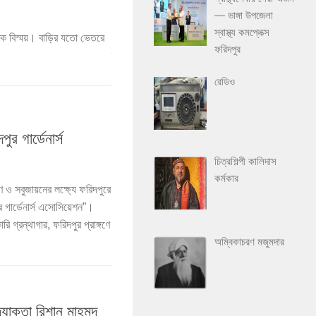
মাধবপুর বাবু বাড়ি
— ভাঙ্গা উপজেলা
স্বাস্থ্য কমপ্লেক্স
ে দেখা মিলবে বৈচিত্রপূর্ণ
ফরিদপুর সদর উপজেলার কৃষ্ণনগর ইউনিয়নের বড় মাধবপুর গ্র
ফরিদপুর
ট, এবং মঠ।শতবছর আগে...
ইতিহাস জানার আগ্রহ আজও রয়ে গেছে। ফরিদপুরের ইতিহাসে 
রেডিও
র গার্ডেনার্স
চিত্রশিল্পী কালিদাস
কর্মকার
ও সবুজায়নের লক্ষ্যে ফরিদপুরে
র গার্ডেনার্স এসোসিয়েশন”।
 গ্রন্থাগার, ফরিদপুর প্রাঙ্গণে
অম্বিকাচরণ মজুমদার
যোক্তা রিশান মাহমুদ