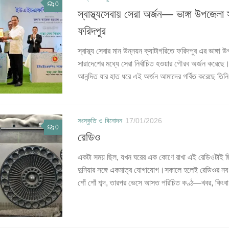
0
স্বাস্থ্যসেবায় সেরা অর্জন— ভাঙ্গা উপজেলা স্
ফরিদপুর
স্বাস্থ্য সেবার মান উন্নয়ন ক্যাটাগরিতে ফরিদপুর এর ভাঙ্গা উপ
সারাদেশের মধ্যে সেরা নির্বাচিত হওয়ার গৌরব অর্জন করেছ
আনন্দিত যার হাত ধরে এই অর্জন আমাদের গর্বিত করেছে তিনি
সংস্কৃতি ও বিনোদন
17/01/2026
0
রেডিও
একটা সময় ছিল, যখন ঘরের এক কোণে রাখা এই রেডিওটাই 
দুনিয়ার সঙ্গে একমাত্র যোগাযোগ।সকালে হলেই রেডিওর ন
শোঁ শোঁ শব্দ, তারপর ভেসে আসত পরিচিত কণ্ঠ—খবর, কিংব