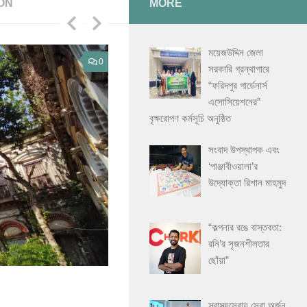
ON
MORE
ময়েজউদ্দিন জেলা
0
সরকারি গ্রন্থাগারে
“ফরিদপুর গার্ডেনার্স
এসোসিয়েশনের”
বৃক্ষরোপণ কর্মসূচি অনুষ্ঠিত
সংবাদ উপস্থাপক এবং
‘পাঞ্জাবীওয়ালা’র
উদ্যোক্তা রিশান মাহমুদ
“কল্পনার রঙে বাস্তবতা:
রনি’র সৃজনশীলতার
ছোঁয়া”
ফরিদপুরের ইতিহাস
17/11/2025
স্বাস্থ্যসেবায় সেরা অর্জন