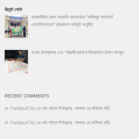
রিসেন্ট পোস্ট
ময়েজউদ্দিন জেলা সরকারি গ্রন্থাগারে “ফরিদপুর গার্ডেনার্স
এসোসিয়েশনের” বৃক্ষরোপণ কর্মসূচি অনুষ্ঠিত
সংবাদ উপস্থাপক এবং ‘পাঞ্জাবীওয়ালা’র উদ্যোক্তা রিশান মাহমুদ
RECENT COMMENTS
FaridpurCity
on
রায় সাহেব ঈশানচন্দ্র সরকার এর জমিদার বাড়ি
FaridpurCity
on
রায় সাহেব ঈশানচন্দ্র সরকার এর জমিদার বাড়ি