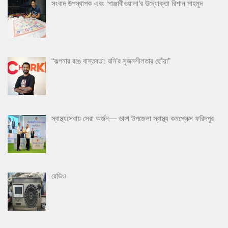
সংবাদ উপস্থাপক এবং ‘পাঞ্জাবীওয়ালা’র উদ্যোক্তা রিশান মাহমুদ
“কল্পনার রঙে বাস্তবতা: রনি’র সৃজনশীলতার ছোঁয়া”
স্বাস্থ্যসেবায় সেরা অর্জন— ভাঙ্গা উপজেলা স্বাস্থ্য কমপ্লেক্স ফরিদপুর
রেডিও