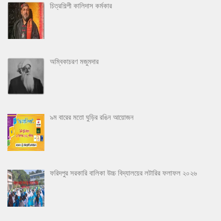
চিত্রশিল্পী কালিদাস কর্মকার
অম্বিকাচরণ মজুমদার
৯ম বারের মতো ঘুড়ির রঙিন আয়োজন
ফরিদপুর সরকারি বালিকা উচ্চ বিদ্যালয়ের লটারির ফলাফল ২০২৬