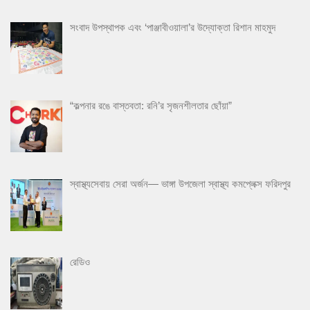
সংবাদ উপস্থাপক এবং ‘পাঞ্জাবীওয়ালা’র উদ্যোক্তা রিশান মাহমুদ
“কল্পনার রঙে বাস্তবতা: রনি’র সৃজনশীলতার ছোঁয়া”
স্বাস্থ্যসেবায় সেরা অর্জন— ভাঙ্গা উপজেলা স্বাস্থ্য কমপ্লেক্স ফরিদপুর
রেডিও