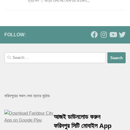
চ্যানেল । মাত্র ৩দিনের ঘোষণায় ৬২জন...
FOLLOW:
Search
for:
ফরিদপুরের সকল সেবা হাতের মুঠোয়
আজই ডাউনলোড করুন
ফরিদপুর সিটি মোবাইল App