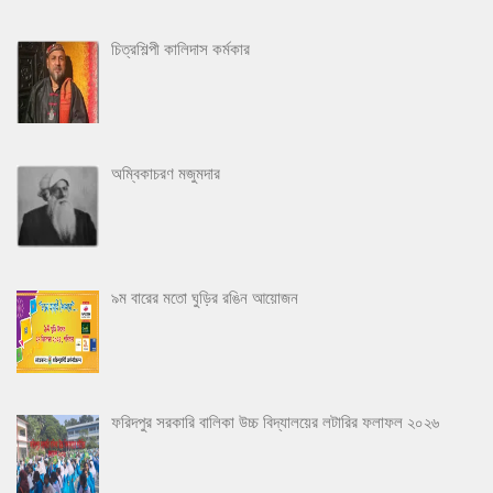
চিত্রশিল্পী কালিদাস কর্মকার
অম্বিকাচরণ মজুমদার
৯ম বারের মতো ঘুড়ির রঙিন আয়োজন
ফরিদপুর সরকারি বালিকা উচ্চ বিদ্যালয়ের লটারির ফলাফল ২০২৬