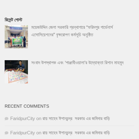
রিসেন্ট পোস্ট
ময়েজউদ্দিন জেলা সরকারি গ্রন্থাগারে “ফরিদপুর গার্ডেনার্স
এসোসিয়েশনের” বৃক্ষরোপণ কর্মসূচি অনুষ্ঠিত
সংবাদ উপস্থাপক এবং ‘পাঞ্জাবীওয়ালা’র উদ্যোক্তা রিশান মাহমুদ
RECENT COMMENTS
FaridpurCity
on
রায় সাহেব ঈশানচন্দ্র সরকার এর জমিদার বাড়ি
FaridpurCity
on
রায় সাহেব ঈশানচন্দ্র সরকার এর জমিদার বাড়ি