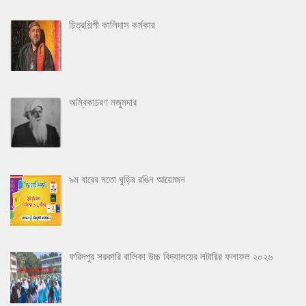
চিত্রশিল্পী কালিদাস কর্মকার
অম্বিকাচরণ মজুমদার
৯ম বারের মতো ঘুড়ির রঙিন আয়োজন
ফরিদপুর সরকারি বালিকা উচ্চ বিদ্যালয়ের লটারির ফলাফল ২০২৬