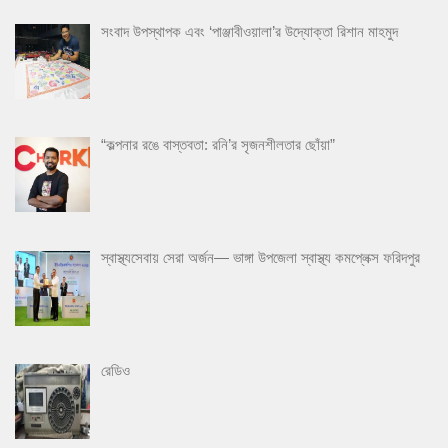
সংবাদ উপস্থাপক এবং ‘পাঞ্জাবীওয়ালা’র উদ্যোক্তা রিশান মাহমুদ
“কল্পনার রঙে বাস্তবতা: রনি’র সৃজনশীলতার ছোঁয়া”
স্বাস্থ্যসেবায় সেরা অর্জন— ভাঙ্গা উপজেলা স্বাস্থ্য কমপ্লেক্স ফরিদপুর
রেডিও