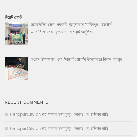
রিসেন্ট পোস্ট
ময়েজউদ্দিন জেলা সরকারি গ্রন্থাগারে “ফরিদপুর গার্ডেনার্স
এসোসিয়েশনের” বৃক্ষরোপণ কর্মসূচি অনুষ্ঠিত
সংবাদ উপস্থাপক এবং ‘পাঞ্জাবীওয়ালা’র উদ্যোক্তা রিশান মাহমুদ
RECENT COMMENTS
FaridpurCity
on
রায় সাহেব ঈশানচন্দ্র সরকার এর জমিদার বাড়ি
FaridpurCity
on
রায় সাহেব ঈশানচন্দ্র সরকার এর জমিদার বাড়ি