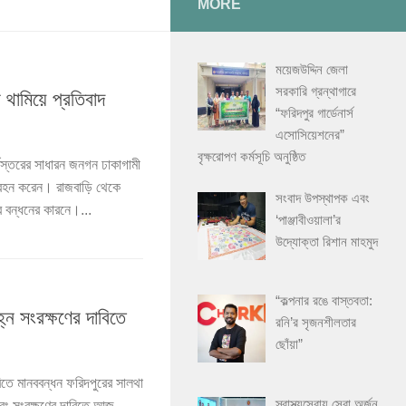
MORE
ময়েজউদ্দিন জেলা
সরকারি গ্রন্থাগারে
থামিয়ে প্রতিবাদ
“ফরিদপুর গার্ডেনার্স
এসোসিয়েশনের”
বৃক্ষরোপণ কর্মসূচি অনুষ্ঠিত
বস্তরের সাধারন জনগন ঢাকাগামী
গ্রহন করেন। রাজবাড়ি থেকে
সংবাদ উপস্থাপক এবং
নব বন্ধনের কারনে।...
‘পাঞ্জাবীওয়ালা’র
উদ্যোক্তা রিশান মাহমুদ
“কল্পনার রঙে বাস্তবতা:
্ন সংরক্ষণের দাবিতে
রনি’র সৃজনশীলতার
ছোঁয়া”
বিতে মানববন্ধন ফরিদপুরের সালথা
স্বাস্থ্যসেবায় সেরা অর্জন
 এবং সংরক্ষণের দাবিতে আজ