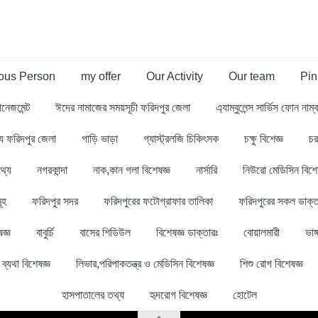
us Person
my offer
Our Activity
Our team
Pin
ানেজমেন্ট
ঈদের নামাজের সময়সূচী ফরিদপুর জেলা
এ্যাম্বুলেন্স সার্ভিস ফোন নাম
থ্য ফরিদপুর জেলা
গাড়ি ভাড়া
গ্যাস্ট্রলজি চিকিৎসক
চক্ষু বিশেজ্ঞ
চর
থ্য
নগরকান্দা
নাক,কান গলা বিশেষজ্ঞ
নার্সারি
নিউরো মেডিসিন বিশে
ূহ
ফরিদপুর সদর
ফরিদপুরের ফটোগ্রাফার তালিকা
ফরিদপুরের সকল ডাক্ত
জ্ঞ
বাবুর্চি
বাসের শিডিউল
বিশেষজ্ঞ ডাক্তারঃ
বোয়ালমারী
ভাঙ্
ব্যথা বিশেষজ্ঞ
লিভার,পরিপাকতন্ত্র ও মেডিসিন বিশেষজ্ঞ
শিশু রোগ বিশেষজ্ঞ
হাসপাতালের তথ্য
হৃদরোগ বিশেষজ্ঞ
হোটেল