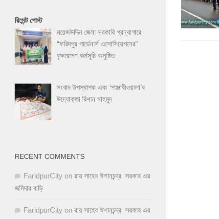
রিসেন্ট পোস্ট
ময়েজউদ্দিন জেলা সরকারি গ্রন্থাগারে
“ফরিদপুর গার্ডেনার্স এসোসিয়েশনের”
বৃক্ষরোপণ কর্মসূচি অনুষ্ঠিত
সংবাদ উপস্থাপক এবং ‘পাঞ্জাবীওয়ালা’র
উদ্যোক্তা রিশান মাহমুদ
RECENT COMMENTS
FaridpurCity
on
রায় সাহেব ঈশানচন্দ্র সরকার এর
জমিদার বাড়ি
FaridpurCity
on
রায় সাহেব ঈশানচন্দ্র সরকার এর