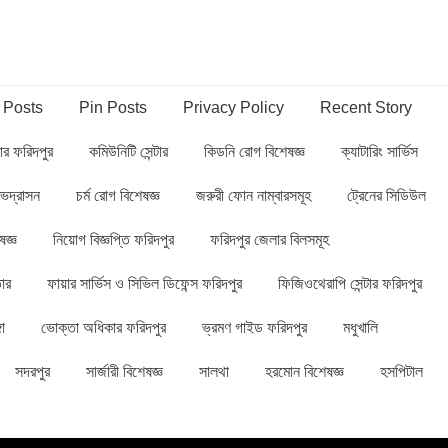
 Posts
Pin Posts
Privacy Policy
Recent Story
্বার ফরিদপুর
কমিউনিটি সেন্টার
কিডনি রোগ বিশেষজ্ঞ
ক্যাটারিং সার্ভিস
ভদ্রাসন
চর্ম রোগ বিশেষজ্ঞ
জরুরী ফোন নাম্বারসমূহ
ট্রেনের সিডিউল
ষজ্ঞ
নিয়োগ বিজ্ঞপ্তি ফরিদপুর
ফরিদপুর জেলার বিলসমূহ
ার
ফায়ার সার্ভিস ও সিভিল ডিফেন্স ফরিদপুর
ফিজিওথেরাপি সেন্টার ফরিদপুর
গা
ভোক্তা অধিকার ফরিদপুর
ভ্রমণ গাইড ফরিদপুর
মধুখালি
সদরপুর
সার্জারী বিশেষজ্ঞ
সালথা
হরমোন বিশেষজ্ঞ
হসপিটাল