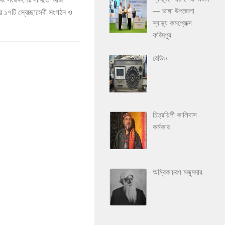
— ভাঙ্গা উপজেলা
 ১৭টি স্বেচ্ছাসেবী সংগঠন ও
স্বাস্থ্য কমপ্লেক্স
ফরিদপুর
রেডিও
চিত্রশিল্পী কালিদাস
কর্মকার
অম্বিকাচরণ মজুমদার