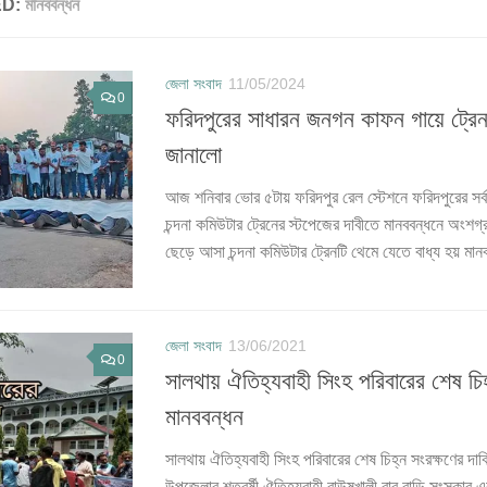
ED:
মানববন্ধন
জেলা সংবাদ
11/05/2024
0
ফরিদপুরের সাধারন জনগন কাফন গায়ে ট্রেন 
জানালো
আজ শনিবার ভোর ৫টায় ফরিদপুর রেল স্টেশনে ফরিদপুরের সর্
চন্দনা কমিউটার ট্রেনের স্টপেজের দাবীতে মানববন্ধনে অংশ
ছেড়ে আসা চন্দনা কমিউটার ট্রেনটি থেমে যেতে বাধ্য হয় মা
জেলা সংবাদ
13/06/2021
0
সালথায় ঐতিহ্যবাহী সিংহ পরিবারের শেষ চিহ
মানববন্ধন
সালথায় ঐতিহ্যবাহী সিংহ পরিবারের শেষ চিহ্ন সংরক্ষণের দা
উপজেলার শতবর্ষী ঐতিহ্যবাহী বাউষখালী বাবু বাড়ি সংস্কার