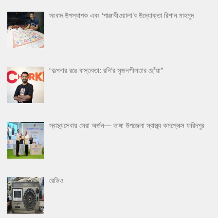
সংবাদ উপস্থাপক এবং ‘পাঞ্জাবীওয়ালা’র উদ্যোক্তা রিশান মাহমুদ
“কল্পনার রঙে বাস্তবতা: রনি’র সৃজনশীলতার ছোঁয়া”
স্বাস্থ্যসেবায় সেরা অর্জন— ভাঙ্গা উপজেলা স্বাস্থ্য কমপ্লেক্স ফরিদপুর
রেডিও