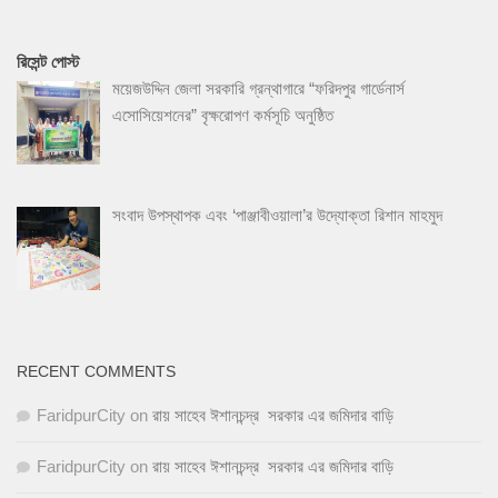
রিসেন্ট পোস্ট
ময়েজউদ্দিন জেলা সরকারি গ্রন্থাগারে “ফরিদপুর গার্ডেনার্স
এসোসিয়েশনের” বৃক্ষরোপণ কর্মসূচি অনুষ্ঠিত
সংবাদ উপস্থাপক এবং ‘পাঞ্জাবীওয়ালা’র উদ্যোক্তা রিশান মাহমুদ
RECENT COMMENTS
FaridpurCity
on
রায় সাহেব ঈশানচন্দ্র সরকার এর জমিদার বাড়ি
FaridpurCity
on
রায় সাহেব ঈশানচন্দ্র সরকার এর জমিদার বাড়ি