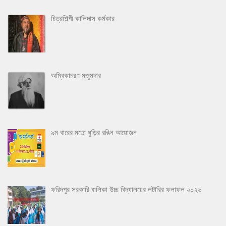
চিত্রশিল্পী কালিদাস কর্মকার
অম্বিকাচরণ মজুমদার
৯ম বারের মতো ঘুড়ির রঙিন আয়োজন
ফরিদপুর সরকারি বালিকা উচ্চ বিদ্যালয়ের লটারির ফলাফল ২০২৬