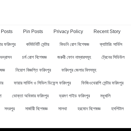
 Posts
Pin Posts
Privacy Policy
Recent Story
্বার ফরিদপুর
কমিউনিটি সেন্টার
কিডনি রোগ বিশেষজ্ঞ
ক্যাটারিং সার্ভিস
ভদ্রাসন
চর্ম রোগ বিশেষজ্ঞ
জরুরী ফোন নাম্বারসমূহ
ট্রেনের সিডিউল
ষজ্ঞ
নিয়োগ বিজ্ঞপ্তি ফরিদপুর
ফরিদপুর জেলার বিলসমূহ
ার
ফায়ার সার্ভিস ও সিভিল ডিফেন্স ফরিদপুর
ফিজিওথেরাপি সেন্টার ফরিদপুর
গা
ভোক্তা অধিকার ফরিদপুর
ভ্রমণ গাইড ফরিদপুর
মধুখালি
সদরপুর
সার্জারী বিশেষজ্ঞ
সালথা
হরমোন বিশেষজ্ঞ
হসপিটাল