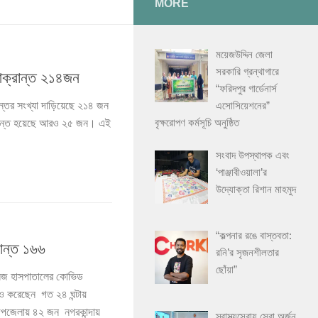
MORE
ময়েজউদ্দিন জেলা
সরকারি গ্রন্থাগারে
আক্রান্ত ২১৪জন
“ফরিদপুর গার্ডেনার্স
এসোসিয়েশনের”
্তের সংখ্যা দাড়িয়েছে ২১৪ জন
বৃক্ষরোপণ কর্মসূচি অনুষ্ঠিত
ক্রান্ত হয়েছে আরও ২৫ জন। এই
সংবাদ উপস্থাপক এবং
‘পাঞ্জাবীওয়ালা’র
উদ্যোক্তা রিশান মাহমুদ
“কল্পনার রঙে বাস্তবতা:
ান্ত ১৬৬
রনি’র সৃজনশীলতার
ছোঁয়া”
েজ হাসপাতালের কোভিড
ও করেছেন গত ২৪ ঘন্টায়
উপজেলায় ৪২ জন নগরকান্দায়
স্বাস্থ্যসেবায় সেরা অর্জন