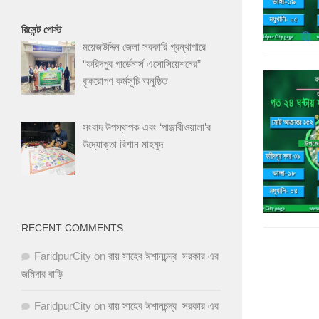
রিসেন্ট পোস্ট
ময়েজউদ্দিন জেলা সরকারি গ্রন্থাগারে
“ফরিদপুর গার্ডেনার্স এসোসিয়েশনের”
বৃক্ষরোপণ কর্মসূচি অনুষ্ঠিত
সংবাদ উপস্থাপক এবং ‘পাঞ্জাবীওয়ালা’র
উদ্যোক্তা রিশান মাহমুদ
RECENT COMMENTS
FaridpurCity
on
রায় সাহেব ঈশানচন্দ্র সরকার এর
জমিদার বাড়ি
FaridpurCity
on
রায় সাহেব ঈশানচন্দ্র সরকার এর