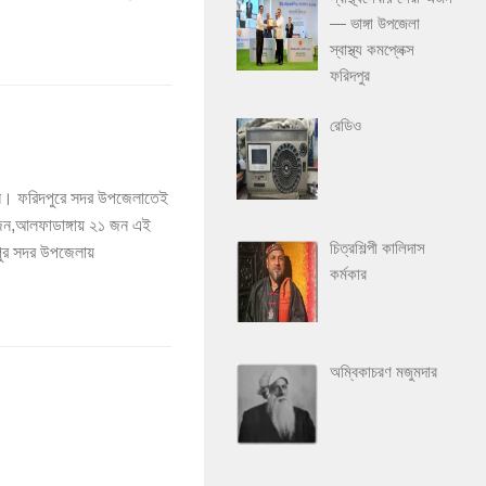
— ভাঙ্গা উপজেলা
স্বাস্থ্য কমপ্লেক্স
ফরিদপুর
রেডিও
জন। ফরিদপুরে সদর উপজেলাতেই
 জন,আলফাডাঙ্গায় ২১ জন এই
চিত্রশিল্পী কালিদাস
পুর সদর উপজেলায়
কর্মকার
অম্বিকাচরণ মজুমদার