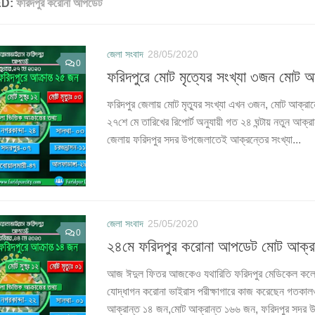
ED:
ফরিদপুর করোনা আপডেট
জেলা সংবাদ
28/05/2020
0
ফরিদপুরে মোট মৃত্যের সংখ্যা ৩জন মোট 
ফরিদপুর জেলায় মোট মৃত্যুর সংখ্যা এখন ৩জন, মোট আক্রান
২৭শে মে তারিখের রিপোর্ট অনুযায়ী গত ২৪ ঘন্টায় নতুন আ
জেলায় ফরিদপুর সদর উপজেলাতেই আক্রন্তের সংখ্যা...
জেলা সংবাদ
25/05/2020
0
২৪মে ফরিদপুর করোনা আপডেট মোট আক্র
আজ ঈদুল ফিতর আজকেও যথারিতি ফরিদপুর মেডিকেল কল
যোদ্ধাগন করোনা ভাইরাস পরীক্ষাগারে কাজ করেছেন গতকাল
আক্রান্ত ১৪ জন,মোট আক্রান্ত ১৬৬ জন, ফরিদপুর সদর 