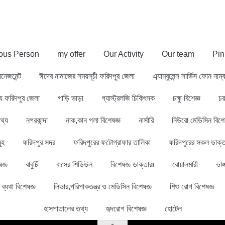
us Person
my offer
Our Activity
Our team
Pin
ানেজমেন্ট
ঈদের নামাজের সময়সূচী ফরিদপুর জেলা
এ্যাম্বুলেন্স সার্ভিস ফোন নাম
থ্য ফরিদপুর জেলা
গাড়ি ভাড়া
গ্যাস্ট্রলজি চিকিৎসক
চক্ষু বিশেজ্ঞ
চর
থ্য
নগরকান্দা
নাক,কান গলা বিশেষজ্ঞ
নার্সারি
নিউরো মেডিসিন বিশে
ূহ
ফরিদপুর সদর
ফরিদপুরের ফটোগ্রাফার তালিকা
ফরিদপুরের সকল ডাক্ত
জ্ঞ
বাবুর্চি
বাসের শিডিউল
বিশেষজ্ঞ ডাক্তারঃ
বোয়ালমারী
ভাঙ্
ব্যথা বিশেষজ্ঞ
লিভার,পরিপাকতন্ত্র ও মেডিসিন বিশেষজ্ঞ
শিশু রোগ বিশেষজ্ঞ
হাসপাতালের তথ্য
হৃদরোগ বিশেষজ্ঞ
হোটেল