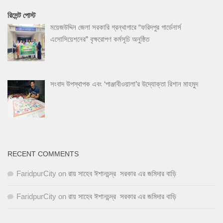
রিসেন্ট পোস্ট
ময়েজউদ্দিন জেলা সরকারি গ্রন্থাগারে “ফরিদপুর গার্ডেনার্স
এসোসিয়েশনের” বৃক্ষরোপণ কর্মসূচি অনুষ্ঠিত
সংবাদ উপস্থাপক এবং ‘পাঞ্জাবীওয়ালা’র উদ্যোক্তা রিশান মাহমুদ
RECENT COMMENTS
FaridpurCity
on
রায় সাহেব ঈশানচন্দ্র সরকার এর জমিদার বাড়ি
FaridpurCity
on
রায় সাহেব ঈশানচন্দ্র সরকার এর জমিদার বাড়ি