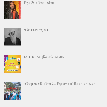
চিত্রশিল্পী কালিদাস কর্মকার
অম্বিকাচরণ মজুমদার
৯ম বারের মতো ঘুড়ির রঙিন আয়োজন
ফরিদপুর সরকারি বালিকা উচ্চ বিদ্যালয়ের লটারির ফলাফল ২০২৬