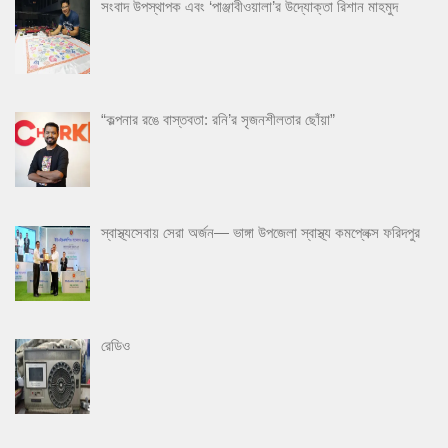
সংবাদ উপস্থাপক এবং ‘পাঞ্জাবীওয়ালা’র উদ্যোক্তা রিশান মাহমুদ
“কল্পনার রঙে বাস্তবতা: রনি’র সৃজনশীলতার ছোঁয়া”
স্বাস্থ্যসেবায় সেরা অর্জন— ভাঙ্গা উপজেলা স্বাস্থ্য কমপ্লেক্স ফরিদপুর
রেডিও