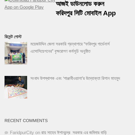
আজই ডাউনলোড করুন
ফরিদপুর সিটি মোবাইল App
রিসেন্ট পোস্ট
ময়েজউদ্দিন জেলা সরকারি গ্রন্থাগারে “ফরিদপুর গার্ডেনার্স
এসোসিয়েশনের” বৃক্ষরোপণ কর্মসূচি অনুষ্ঠিত
সংবাদ উপস্থাপক এবং ‘পাঞ্জাবীওয়ালা’র উদ্যোক্তা রিশান মাহমুদ
RECENT COMMENTS
FaridpurCity
on
রায় সাহেব ঈশানচন্দ্র সরকার এর জমিদার বাড়ি