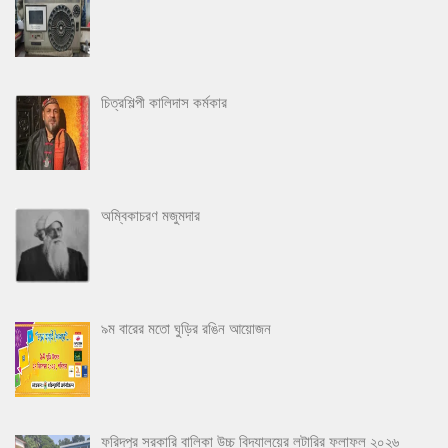
চিত্রশিল্পী কালিদাস কর্মকার
অম্বিকাচরণ মজুমদার
৯ম বারের মতো ঘুড়ির রঙিন আয়োজন
ফরিদপুর সরকারি বালিকা উচ্চ বিদ্যালয়ের লটারির ফলাফল ২০২৬