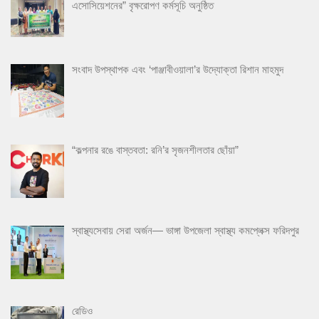
এসোসিয়েশনের” বৃক্ষরোপণ কর্মসূচি অনুষ্ঠিত
সংবাদ উপস্থাপক এবং ‘পাঞ্জাবীওয়ালা’র উদ্যোক্তা রিশান মাহমুদ
“কল্পনার রঙে বাস্তবতা: রনি’র সৃজনশীলতার ছোঁয়া”
স্বাস্থ্যসেবায় সেরা অর্জন— ভাঙ্গা উপজেলা স্বাস্থ্য কমপ্লেক্স ফরিদপুর
রেডিও