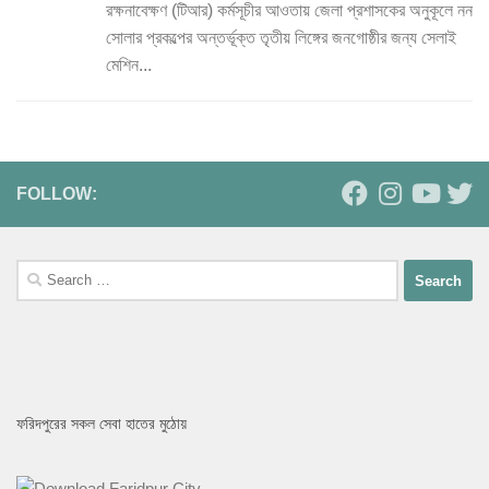
রক্ষনাবেক্ষণ (টিআর) কর্মসূচীর আওতায় জেলা প্রশাসকের অনুকূলে নন
সোলার প্রকল্পের অন্তর্ভূক্ত তৃতীয় লিঙ্গের জনগোষ্ঠীর জন্য সেলাই
মেশিন...
FOLLOW:
Search
for:
ফরিদপুরের সকল সেবা হাতের মুঠোয়