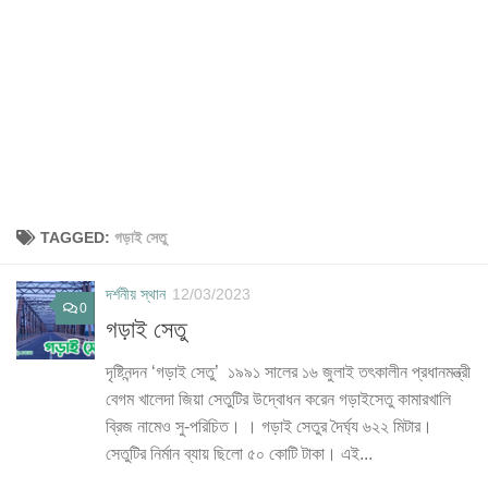
TAGGED:
গড়াই সেতু
দর্শনীয় স্থান
12/03/2023
0
গড়াই সেতু
দৃষ্টিনন্দন ‘গড়াই সেতু’ ১৯৯১ সালের ১৬ জুলাই তৎকালীন প্রধানমন্ত্রী
বেগম খালেদা জিয়া সেতুটির উদ্বোধন করেন গড়াইসেতু কামারখালি
ব্রিজ নামেও সু-পরিচিত। । গড়াই সেতুর দৈর্ঘ্য ৬২২ মিটার।
সেতুটির নির্মান ব্যায় ছিলো ৫০ কোটি টাকা। এই...