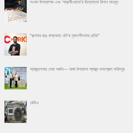
সংবাদ উপস্থাপক এবং ‘পাঞ্জাবীওয়ালা’র উদ্যোক্তা রিশান মাহমুদ
“কল্পনার রঙে বাস্তবতা: রনি’র সৃজনশীলতার ছোঁয়া”
স্বাস্থ্যসেবায় সেরা অর্জন— ভাঙ্গা উপজেলা স্বাস্থ্য কমপ্লেক্স ফরিদপুর
রেডিও