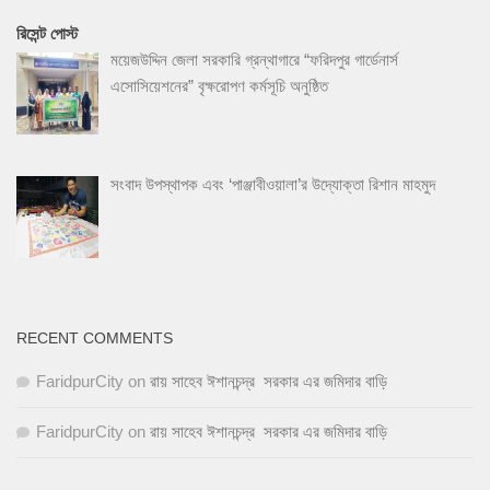
রিসেন্ট পোস্ট
ময়েজউদ্দিন জেলা সরকারি গ্রন্থাগারে “ফরিদপুর গার্ডেনার্স
এসোসিয়েশনের” বৃক্ষরোপণ কর্মসূচি অনুষ্ঠিত
সংবাদ উপস্থাপক এবং ‘পাঞ্জাবীওয়ালা’র উদ্যোক্তা রিশান মাহমুদ
RECENT COMMENTS
FaridpurCity
on
রায় সাহেব ঈশানচন্দ্র সরকার এর জমিদার বাড়ি
FaridpurCity
on
রায় সাহেব ঈশানচন্দ্র সরকার এর জমিদার বাড়ি