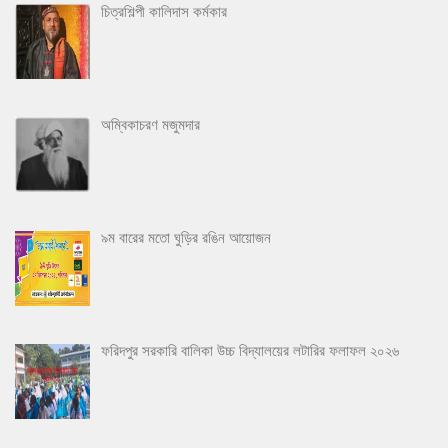
চিত্রশিল্পী কালিদাস কর্মকার
অম্বিকাচরণ মজুমদার
৯ম বারের মতো ঘুড়ির রঙিন আয়োজন
ফরিদপুর সরকারি বালিকা উচ্চ বিদ্যালয়ের লটারির ফলাফল ২০২৬