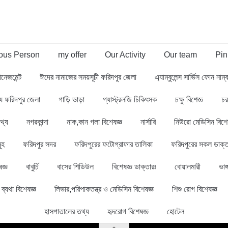
us Person
my offer
Our Activity
Our team
Pin
ানেজমেন্ট
ঈদের নামাজের সময়সূচী ফরিদপুর জেলা
এ্যাম্বুলেন্স সার্ভিস ফোন নাম
থ্য ফরিদপুর জেলা
গাড়ি ভাড়া
গ্যাস্ট্রলজি চিকিৎসক
চক্ষু বিশেজ্ঞ
চর
থ্য
নগরকান্দা
নাক,কান গলা বিশেষজ্ঞ
নার্সারি
নিউরো মেডিসিন বিশে
ূহ
ফরিদপুর সদর
ফরিদপুরের ফটোগ্রাফার তালিকা
ফরিদপুরের সকল ডাক্ত
জ্ঞ
বাবুর্চি
বাসের শিডিউল
বিশেষজ্ঞ ডাক্তারঃ
বোয়ালমারী
ভাঙ্
ব্যথা বিশেষজ্ঞ
লিভার,পরিপাকতন্ত্র ও মেডিসিন বিশেষজ্ঞ
শিশু রোগ বিশেষজ্ঞ
হাসপাতালের তথ্য
হৃদরোগ বিশেষজ্ঞ
হোটেল