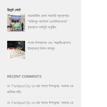
রিসেন্ট পোস্ট
ময়েজউদ্দিন জেলা সরকারি গ্রন্থাগারে
“ফরিদপুর গার্ডেনার্স এসোসিয়েশনের”
বৃক্ষরোপণ কর্মসূচি অনুষ্ঠিত
সংবাদ উপস্থাপক এবং ‘পাঞ্জাবীওয়ালা’র
উদ্যোক্তা রিশান মাহমুদ
RECENT COMMENTS
FaridpurCity
on
রায় সাহেব ঈশানচন্দ্র সরকার এর
জমিদার বাড়ি
FaridpurCity
on
রায় সাহেব ঈশানচন্দ্র সরকার এর