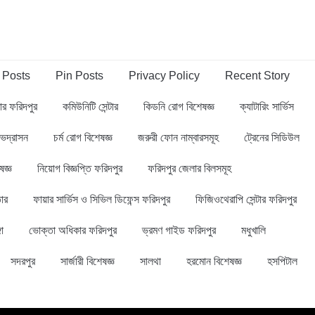
 Posts
Pin Posts
Privacy Policy
Recent Story
্বার ফরিদপুর
কমিউনিটি সেন্টার
কিডনি রোগ বিশেষজ্ঞ
ক্যাটারিং সার্ভিস
ভদ্রাসন
চর্ম রোগ বিশেষজ্ঞ
জরুরী ফোন নাম্বারসমূহ
ট্রেনের সিডিউল
ষজ্ঞ
নিয়োগ বিজ্ঞপ্তি ফরিদপুর
ফরিদপুর জেলার বিলসমূহ
ার
ফায়ার সার্ভিস ও সিভিল ডিফেন্স ফরিদপুর
ফিজিওথেরাপি সেন্টার ফরিদপুর
গা
ভোক্তা অধিকার ফরিদপুর
ভ্রমণ গাইড ফরিদপুর
মধুখালি
সদরপুর
সার্জারী বিশেষজ্ঞ
সালথা
হরমোন বিশেষজ্ঞ
হসপিটাল