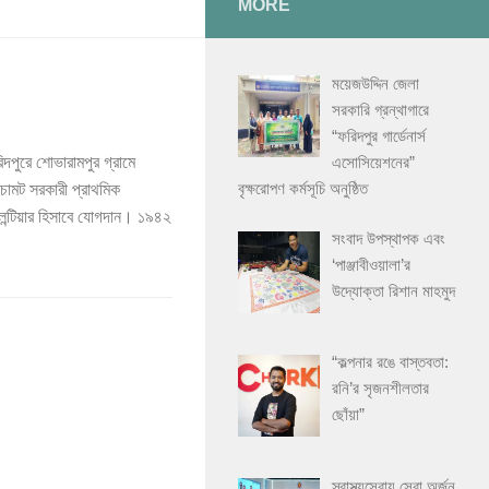
MORE
ময়েজউদ্দিন জেলা
সরকারি গ্রন্থাগারে
“ফরিদপুর গার্ডেনার্স
এসোসিয়েশনের”
পুরে শোভারামপুর গ্রামে
বৃক্ষরোপণ কর্মসূচি অনুষ্ঠিত
ামট সরকারী প্রাথমিক
লেন্টিয়ার হিসাবে যোগদান। ১৯৪২
সংবাদ উপস্থাপক এবং
‘পাঞ্জাবীওয়ালা’র
উদ্যোক্তা রিশান মাহমুদ
“কল্পনার রঙে বাস্তবতা:
রনি’র সৃজনশীলতার
ছোঁয়া”
স্বাস্থ্যসেবায় সেরা অর্জন