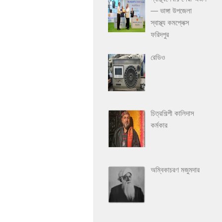
— ভাঙ্গা উপজেলা
স্বাস্থ্য কমপ্লেক্স
ফরিদপুর
রেডিও
চিত্রশিল্পী কালিদাস
কর্মকার
অম্বিকাচরণ মজুমদার