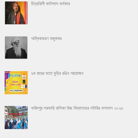
চিত্রশিল্পী কালিদাস কর্মকার
অম্বিকাচরণ মজুমদার
৯ম বারের মতো ঘুড়ির রঙিন আয়োজন
ফরিদপুর সরকারি বালিকা উচ্চ বিদ্যালয়ের লটারির ফলাফল ২০২৬