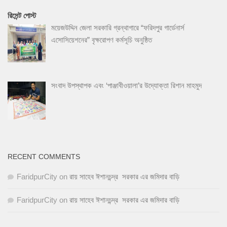
রিসেন্ট পোস্ট
ময়েজউদ্দিন জেলা সরকারি গ্রন্থাগারে “ফরিদপুর গার্ডেনার্স
এসোসিয়েশনের” বৃক্ষরোপণ কর্মসূচি অনুষ্ঠিত
সংবাদ উপস্থাপক এবং ‘পাঞ্জাবীওয়ালা’র উদ্যোক্তা রিশান মাহমুদ
RECENT COMMENTS
FaridpurCity
on
রায় সাহেব ঈশানচন্দ্র সরকার এর জমিদার বাড়ি
FaridpurCity
on
রায় সাহেব ঈশানচন্দ্র সরকার এর জমিদার বাড়ি