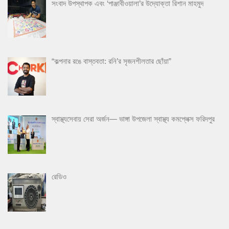
সংবাদ উপস্থাপক এবং ‘পাঞ্জাবীওয়ালা’র উদ্যোক্তা রিশান মাহমুদ
“কল্পনার রঙে বাস্তবতা: রনি’র সৃজনশীলতার ছোঁয়া”
স্বাস্থ্যসেবায় সেরা অর্জন— ভাঙ্গা উপজেলা স্বাস্থ্য কমপ্লেক্স ফরিদপুর
রেডিও