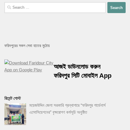
Search
for:
ফরিদপুরের সকল সেবা হাতের মুঠোয়
আজই ডাউনলোড করুন
ফরিদপুর সিটি মোবাইল App
রিসেন্ট পোস্ট
ময়েজউদ্দিন জেলা সরকারি গ্রন্থাগারে “ফরিদপুর গার্ডেনার্স
এসোসিয়েশনের” বৃক্ষরোপণ কর্মসূচি অনুষ্ঠিত