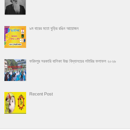
৯ম বারের মতো ঘুড়ির রঙিন আয়োজন
ফরিদপুর সরকারি বালিকা উচ্চ বিদ্যালয়ের লটারির ফলাফল ২০২৬
Recent Post