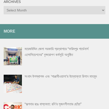
ARCHIVES
Archives
MORE
ময়েজউদ্দিন জেলা সরকারি গ্রন্থাগারে “ফরিদপুর গার্ডেনার্স
এসোসিয়েশনের” বৃক্ষরোপণ কর্মসূচি অনুষ্ঠিত
সংবাদ উপস্থাপক এবং ‘পাঞ্জাবীওয়ালা’র উদ্যোক্তা রিশান মাহমুদ
“কল্পনার রঙে বাস্তবতা: রনি’র সৃজনশীলতার ছোঁয়া”