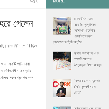
0
MORE
ময়েজউদ্দিন জেলা
হেরে গেলেন
সরকারি গ্রন্থাগারে
“ফরিদপুর গার্ডেনার্স
এসোসিয়েশনের”
বৃক্ষরোপণ কর্মসূচি অনুষ্ঠিত
করছি।নামঃ লিটন।পদবি ছিলঃ
সংবাদ উপস্থাপক এবং
‘পাঞ্জাবীওয়ালা’র
থায় একটি গাড়ি চাপা
উদ্যোক্তা রিশান মাহমুদ
নে চিকিৎসাধীন অবস্থায়
মাদের সকল গ্রুপের পক্ষ
“কল্পনার রঙে বাস্তবতা:
রনি’র সৃজনশীলতার
ছোঁয়া”
স্বাস্থ্যসেবায় সেরা অর্জন