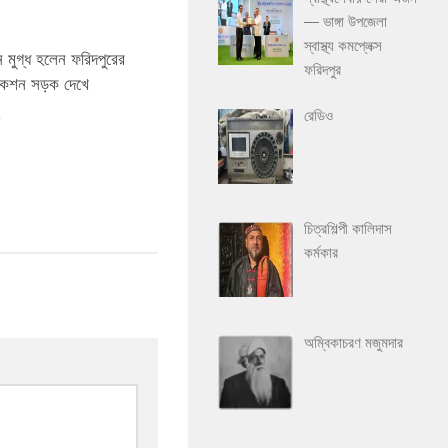
— ভাঙ্গা উপজেলা
স্বাস্থ্য কমপ্লেক্স
0
ুমন মুগ্ধ হলেন ফরিদপুরের
ফরিদপুর
ারসেকশন সড়ক দেখে
রেডিও
0
চিত্রশিল্পী কালিদাস
কর্মকার
অম্বিকাচরণ মজুমদার