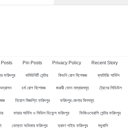
 Posts
Pin Posts
Privacy Policy
Recent Story
্বার ফরিদপুর
কমিউনিটি সেন্টার
কিডনি রোগ বিশেষজ্ঞ
ক্যাটারিং সার্ভিস
ভদ্রাসন
চর্ম রোগ বিশেষজ্ঞ
জরুরী ফোন নাম্বারসমূহ
ট্রেনের সিডিউল
ষজ্ঞ
নিয়োগ বিজ্ঞপ্তি ফরিদপুর
ফরিদপুর জেলার বিলসমূহ
ার
ফায়ার সার্ভিস ও সিভিল ডিফেন্স ফরিদপুর
ফিজিওথেরাপি সেন্টার ফরিদপুর
গা
ভোক্তা অধিকার ফরিদপুর
ভ্রমণ গাইড ফরিদপুর
মধুখালি