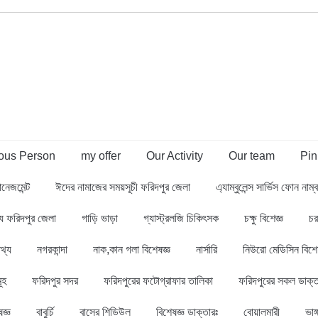
us Person
my offer
Our Activity
Our team
Pin
ানেজমেন্ট
ঈদের নামাজের সময়সূচী ফরিদপুর জেলা
এ্যাম্বুলেন্স সার্ভিস ফোন নাম
থ্য ফরিদপুর জেলা
গাড়ি ভাড়া
গ্যাস্ট্রলজি চিকিৎসক
চক্ষু বিশেজ্ঞ
চর
থ্য
নগরকান্দা
নাক,কান গলা বিশেষজ্ঞ
নার্সারি
নিউরো মেডিসিন বিশে
ূহ
ফরিদপুর সদর
ফরিদপুরের ফটোগ্রাফার তালিকা
ফরিদপুরের সকল ডাক্ত
জ্ঞ
বাবুর্চি
বাসের শিডিউল
বিশেষজ্ঞ ডাক্তারঃ
বোয়ালমারী
ভাঙ্