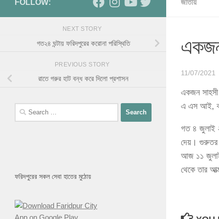
FOLLOW:
জাতীয়
NEXT STORY
একজন 
গত২৪ ঘন্টায় ফরিদপুরের করোনা পরিস্থিতি
PREVIOUS STORY
11/07/2021
রাতে গরুর হাট বন্ধ করে দিলো প্রশাসন
একজন সাহসী 
এ এস আই, কর
Search
for:
গত ৪ জুলাই ২
দেয়। গুরুতর 
আজ ১১ জুলাই 
থেকে তার আত
ফরিদপুরের সকল সেবা হাতের মুঠোয়