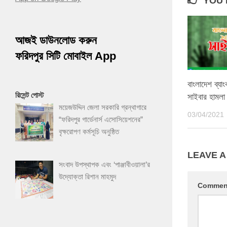
YOU 
আজই ডাউনলোড করুন
ফরিদপুর সিটি মোবাইল App
বাংলাদেশ ব্যা
রিসেন্ট পোস্ট
সাইবার হামলা
ময়েজউদ্দিন জেলা সরকারি গ্রন্থাগারে
03/04/2021
“ফরিদপুর গার্ডেনার্স এসোসিয়েশনের”
বৃক্ষরোপণ কর্মসূচি অনুষ্ঠিত
LEAVE A
সংবাদ উপস্থাপক এবং ‘পাঞ্জাবীওয়ালা’র
উদ্যোক্তা রিশান মাহমুদ
Comme