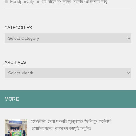
FaridpurCity
on
রায় সাহেব ঈশানচন্দ্র সরকার এর জমিদার বাড়ি
CATEGORIES
Categories
ARCHIVES
Archives
MORE
ময়েজউদ্দিন জেলা সরকারি গ্রন্থাগারে “ফরিদপুর গার্ডেনার্স
এসোসিয়েশনের” বৃক্ষরোপণ কর্মসূচি অনুষ্ঠিত