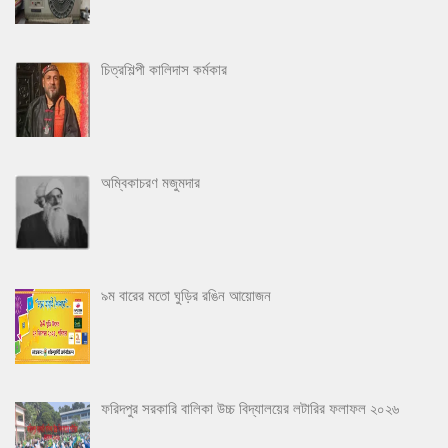
চিত্রশিল্পী কালিদাস কর্মকার
অম্বিকাচরণ মজুমদার
৯ম বারের মতো ঘুড়ির রঙিন আয়োজন
ফরিদপুর সরকারি বালিকা উচ্চ বিদ্যালয়ের লটারির ফলাফল ২০২৬