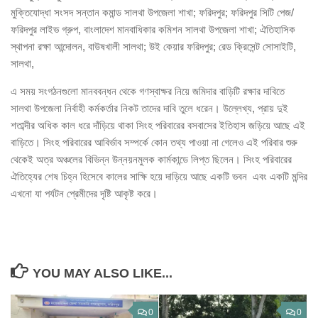
মুক্তিযোদ্ধা সংসদ সন্তান কমান্ড সালথা উপজেলা শাখা; ফরিদপুর; ফরিদপুর সিটি পেজ/
ফরিদপুর লাইভ গ্রুপ, বাংলাদেশ মানবাধিকার কমিশন সালথা উপজেলা শাখা; ঐতিহাসিক
স্থাপনা রক্ষা আন্দোলন, বাউষখালী সালথা; উই কেয়ার ফরিদপুর; রেড ক্রিসেন্ট সোসাইটি,
সালথা,
এ সময় সংগঠনগুলো মানববন্ধন থেকে গণস্বাক্ষর নিয়ে জমিদার বাড়িটি রক্ষার দাবিতে
সালথা উপজেলা নির্বাহী কর্মকর্তার নিকট তাদের দাবি তুলে ধরেন। উল্লেখ্য, প্রায় দুই
শতাব্দীর অধিক কাল ধরে দাঁড়িয়ে থাকা সিংহ পরিবারের বসবাসের ইতিহাস জড়িয়ে আছে এই
বাড়িতে। সিংহ পরিবারের আবির্ভাব সম্পর্কে কোন তথ্য পাওয়া না গেলেও এই পরিবার শুরু
থেকেই অত্র অঞ্চলের বিভিন্ন উন্নয়নমুলক কার্মকান্ডে লিপ্ত ছিলেন। সিংহ পরিবারের
ঐতিহ্যের শেষ চিহ্ন হিসেবে কালের সাক্ষি হয়ে দাড়িয়ে আছে একটি ভবন এবং একটি মন্দির
এখনো যা পর্যটন প্রেমীদের দৃষ্টি আকৃষ্ট করে।
YOU MAY ALSO LIKE...
0
0