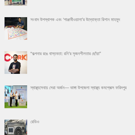
সংবাদ উপস্থাপক এবং ‘পাঞ্জাবীওয়ালা’র উদ্যোক্তা রিশান মাহমুদ
“কল্পনার রঙে বাস্তবতা: রনি’র সৃজনশীলতার ছোঁয়া”
স্বাস্থ্যসেবায় সেরা অর্জন— ভাঙ্গা উপজেলা স্বাস্থ্য কমপ্লেক্স ফরিদপুর
রেডিও