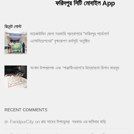
ফরিদপুর সিটি মোবাইল App
রিসেন্ট পোস্ট
ময়েজউদ্দিন জেলা সরকারি গ্রন্থাগারে “ফরিদপুর গার্ডেনার্স
এসোসিয়েশনের” বৃক্ষরোপণ কর্মসূচি অনুষ্ঠিত
সংবাদ উপস্থাপক এবং ‘পাঞ্জাবীওয়ালা’র উদ্যোক্তা রিশান মাহমুদ
RECENT COMMENTS
FaridpurCity
on
রায় সাহেব ঈশানচন্দ্র সরকার এর জমিদার বাড়ি