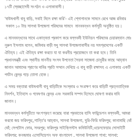
১৭টি স্বেচ্ছাসেবী সংগঠন ও এলাকাবাসী।
‘বাউষখালী বাবু বাড়ি, সবাই মিলে রক্ষা করি’- এই শ্লোগানকে সামনে রেখে আজ রবিবার
সকাল ১০ টায় সালথা উপজেলা পরিষদের সামনে মানববন্ধন কর্মসূচী অনুষ্ঠিত হয়।
এ মানববন্ধনের সাথে একাত্বতা প্রকাশ করে বল্লভদী ইউনিয়ন পরিষদের চেয়ারম্যান মোঃ
নুরুল ইসলাম বলেন, জমিদার বাড়ী শুধু সালথা উপজেলাবাসীর নয় সমগ্রদেশের একটি
ঐতিহ্য। এই ঐতিহ্য রক্ষা করতে যা যা করনীয় প্রয়োজনে তা করা হবে। তিনি
প্রধানমন্ত্রী এবং স্থানীয় মাননীয় সংসদ উপনেতা সৈয়দা সাজেদা চোধুরীর কাছে আহ্বান
জানান আমাদের প্রাণের দাবির প্রতি সম্মান দেখিয়ে এ বাবু বাড়ী রক্ষাসহ এ এলাকায় একটি
পর্যটন কেন্দ্র গড়ে তোলা হোক।
এ সময় বক্তারা বাউষখালী বাবু বাড়িটিকে সংস্কার ও সংরক্ষণ করে বাড়িটি প্রত্নতাত্বিক
নিদর্শন, ইতিহাস ও গবেষণার কেন্দ্র এবং সরকারি সম্পদ হিসেবে ঘোষণা করার দাবি
জানান।
মানববন্ধন কর্মসূচীতে অংশগ্রহণ করেছে যারা প্রভাতের হাসি ফাউন্ডেশন বল্লভদী, আমরা
করবো জয় ফরিদপুর;,শান্তি’র আহ্বান, সালথা উপজেলা, ঘুরি-ফিরি ফরিদপুর; কানামাছি ভোঁ
ভোঁ; সেপটোস ফোর, সদরপুর; ফরিদপুর সাইক্লিস্টস কমিউনিটি,ওয়েলফেয়ার সোসাইটি
ফরিদপুর; কনজুমার এসোসিয়েশন অফ বাংলাদেশ , সালথা উপজেলা শাখা; সালথা;