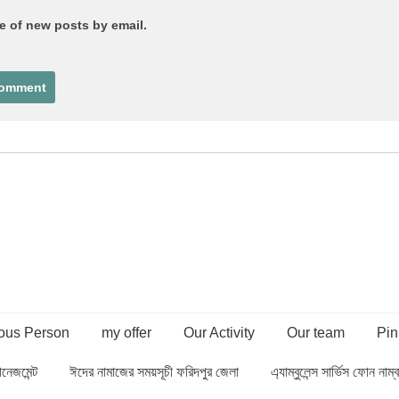
e of new posts by email.
us Person
my offer
Our Activity
Our team
Pin
ানেজমেন্ট
ঈদের নামাজের সময়সূচী ফরিদপুর জেলা
এ্যাম্বুলেন্স সার্ভিস ফোন নাম