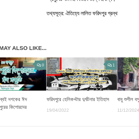
তথ্যসূত্র: ঐতিহ্যে লালিত ফরিদপুর গ্রন্থ
MAY ALSO LIKE...
0
1
ব্বই দশকের ঈদ
ফরিদপুরে হেলিকপ্টার দুর্ঘটনার ইতিহাস
বাবু শুশীল বস
দপুরের কিশোরদের
19/04/2022
11/12/202