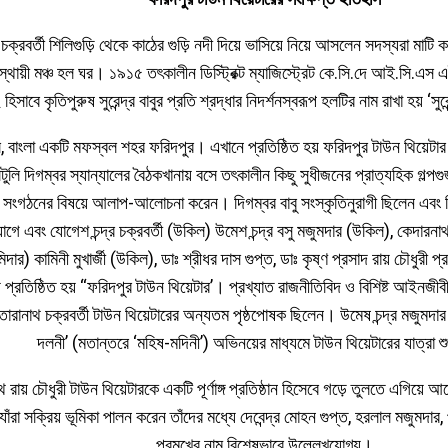
ক্রবর্তী শিলিগুড়ি থেকে কাঠের গুড়ি নদী দিয়ে ভাসিয়ে নিয়ে আসলেন সদস্যরা মাট
 স্থায়ী মঞ্চ হল ঘর। ১৯১৫ তৎকালীন ডিস্ট্রিক্ট ম্যাজিস্ট্রেট কে.সি.দে আই.সি.
িসাবে কৃতিপুরুষ সুরেন্দ্র বাবুর প্রতি শ্রদ্ধার নিদর্শনস্বরূপ হলটির নাম রাখা হয় ‘সু
 বাংলা একটি মফস্বল শহর ফরিদপুর। এখানে প্রতিষ্ঠিত হয় ফরিদপুর টাউন থিয়
িলটুলি দিগম্বর স্যান্যালের বৈঠকখানায় বসে তৎকালীন কিছু সুধীজনের প্রাত্যহিক গল্
য সংগঠনের বিষয়ে আলাপ-আলোচনা করেন। দিগম্বর বাবু সংস্কৃতিনুরাগী ছিলেন এবং 
োগে এবং যোগেশ চন্দ্র চক্রবর্তী (উকিল) উমেশ চন্দ্র বসু মজুমদার (উকিল), কেদারনা
িদার) কামিনী মুখার্জী (উকিল), ডাঃ শ্রীধর দাস গুপ্ত, ডাঃ কৃষ্ণ প্রসাদ রায় চৌধুরী প্
 প্রতিষ্ঠিত হয় “ফরিদপুর টাউন থিয়েটার’। প্রখ্যাত রাজনীতিবিদ ও বিশিষ্ট আইনজী
র তারানাথ চক্রবর্তী টাউন থিয়েটারের অন্যতম পৃষ্ঠপোষক ছিলেন। উমেষ চন্দ্র মজুমদ
দলনী’ (মতান্তরে ‘মহিষ-মদিনী’) অভিনয়ের মাধ্যমে টাউন থিয়েটারের যাত্রা শ
 নাথ রায় চৌধুরী টাউন থিয়েটারকে একটি পূর্ণাঙ্গ প্রতিষ্ঠান হিসেবে গড়ে তুলতে এগিয়
াঁরা সক্রিয় ভূমিকা পালন করেন তাঁদের মধ্যে দেবেন্দ্র মোহন গুপ্ত, হরলাল মজুমদার, প্র
প্রমুখের নাম বিশেষভাবে উল্লেখযোগ্য।