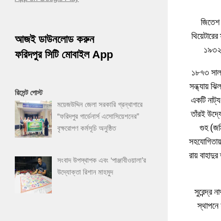
জিতেশ চ
থিয়েটারের
আজই ডাউনলোড করুন
১৯৩২ হ
ফরিদপুর সিটি মোবাইল App
১৮৭৩ সাল,
সন্ধ্যায় ঝ
রিসেন্ট পোস্ট
একটি নাট্
ময়েজউদ্দিন জেলা সরকারি গ্রন্থাগারে
তাঁরই উদ্য
“ফরিদপুর গার্ডেনার্স এসোসিয়েশনের”
গুহ (জম
বৃক্ষরোপণ কর্মসূচি অনুষ্ঠিত
সহযোগিতায়
রায় বাহাদু
সংবাদ উপস্থাপক এবং ‘পাঞ্জাবীওয়ালা’র
উদ্যোক্তা রিশান মাহমুদ
সুরেন্দ্র
স্থাপনে য