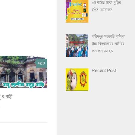
৯ম বারের মতো ঘুড়ির
রঙিন আয়োজন
ফরিদপুর সরকারি বালিকা
উচ্চ বিদ্যালয়ের লটারির
ফলাফল ২০২৬
0
Recent Post
ু র বাড়ী
4