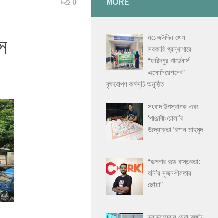
0
MORE
ময়েজউদ্দিন জেলা
স
সরকারি গ্রন্থাগারে
“ফরিদপুর গার্ডেনার্স
এসোসিয়েশনের”
বৃক্ষরোপণ কর্মসূচি অনুষ্ঠিত
সংবাদ উপস্থাপক এবং
‘পাঞ্জাবীওয়ালা’র
উদ্যোক্তা রিশান মাহমুদ
“কল্পনার রঙে বাস্তবতা:
রনি’র সৃজনশীলতার
ছোঁয়া”
স্বাস্থ্যসেবায় সেরা অর্জন