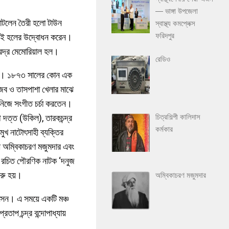
— ভাঙ্গা উপজেলা
ি কাটলেন তৈরী হলো টাউন
স্বাস্থ্য কমপ্লেক্স
ফরিদপুর
এস এই হলের উদ্বোধন করেন।
রেন্দ্র মেমোরিয়াল হল।
রেডিও
েটার। ১৮৭৩ সালের কোন এক
পগুজব ও তাসপাশা খেলার মাঝে
নিজে সংগীত চর্চা করতেন।
থ দত্ত (উকিল), তারকচন্দ্র
চিত্রশিল্পী কালিদাস
কর্মকার
রমুখ নাটোৎসাহী ব্যক্তির
বী অম্বিকাচরণ মজুমদার এবং
ার রচিত পৌরণিক নাটক ‘দনুজ
ুরু হয়।
অম্বিকাচরণ মজুমদার
ে আসেন। এ সময়ে একটি মঞ্চ
তাপ চন্দ্র বন্দোপাধ্যায়