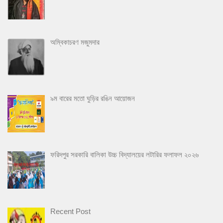
অম্বিকাচরণ মজুমদার
৯ম বারের মতো ঘুড়ির রঙিন আয়োজন
ফরিদপুর সরকারি বালিকা উচ্চ বিদ্যালয়ের লটারির ফলাফল ২০২৬
Recent Post