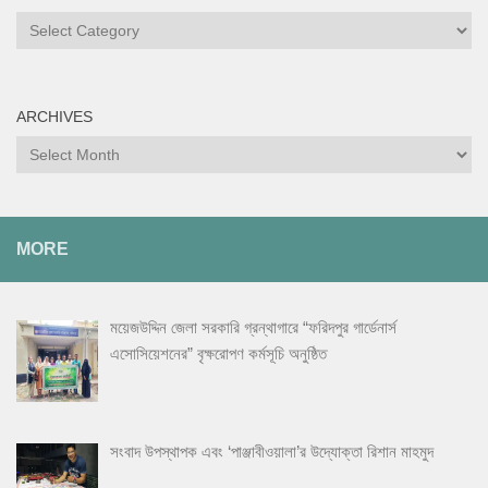
ARCHIVES
MORE
ময়েজউদ্দিন জেলা সরকারি গ্রন্থাগারে “ফরিদপুর গার্ডেনার্স
এসোসিয়েশনের” বৃক্ষরোপণ কর্মসূচি অনুষ্ঠিত
সংবাদ উপস্থাপক এবং ‘পাঞ্জাবীওয়ালা’র উদ্যোক্তা রিশান মাহমুদ