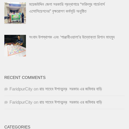
ময়েজউদ্দিন জেলা সরকারি গ্রন্থাগারে “ফরিদপুর গার্ডেনার্স
এসোসিয়েশনের” বৃক্ষরোপণ কর্মসূচি অনুষ্ঠিত
সংবাদ উপস্থাপক এবং ‘পাঞ্জাবীওয়ালা’র উদ্যোক্তা রিশান মাহমুদ
RECENT COMMENTS
FaridpurCity
on
রায় সাহেব ঈশানচন্দ্র সরকার এর জমিদার বাড়ি
FaridpurCity
on
রায় সাহেব ঈশানচন্দ্র সরকার এর জমিদার বাড়ি
CATEGORIES