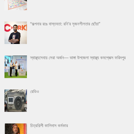
“কল্পনার রঙে বাস্তবতা: রনি’র সৃজনশীলতার ছোঁয়া”
স্বাস্থ্যসেবায় সেরা অর্জন— ভাঙ্গা উপজেলা স্বাস্থ্য কমপ্লেক্স ফরিদপুর
রেডিও
চিত্রশিল্পী কালিদাস কর্মকার