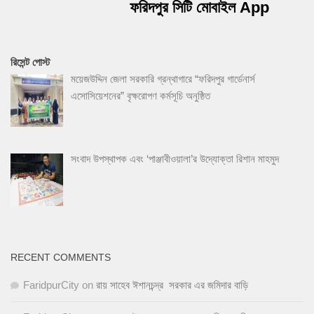
ফরিদপুর সিটি মোবাইল App
রিসেন্ট পোস্ট
ময়েজউদ্দিন জেলা সরকারি গ্রন্থাগারে “ফরিদপুর গার্ডেনার্স
এসোসিয়েশনের” বৃক্ষরোপণ কর্মসূচি অনুষ্ঠিত
সংবাদ উপস্থাপক এবং ‘পাঞ্জাবীওয়ালা’র উদ্যোক্তা রিশান মাহমুদ
RECENT COMMENTS
FaridpurCity
on
রায় সাহেব ঈশানচন্দ্র সরকার এর জমিদার বাড়ি