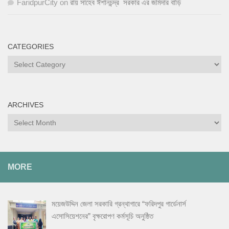
FaridpurCity
on
রায় সাহেব ঈশানচন্দ্র সরকার এর জমিদার বাড়ি
CATEGORIES
Categories
ARCHIVES
Archives
MORE
ময়েজউদ্দিন জেলা সরকারি গ্রন্থাগারে “ফরিদপুর গার্ডেনার্স
এসোসিয়েশনের” বৃক্ষরোপণ কর্মসূচি অনুষ্ঠিত