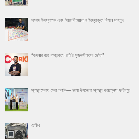
সংবাদ উপস্থাপক এবং ‘পাঞ্জাবীওয়ালা’র উদ্যোক্তা রিশান মাহমুদ
“কল্পনার রঙে বাস্তবতা: রনি’র সৃজনশীলতার ছোঁয়া”
স্বাস্থ্যসেবায় সেরা অর্জন— ভাঙ্গা উপজেলা স্বাস্থ্য কমপ্লেক্স ফরিদপুর
রেডিও