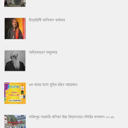
চিত্রশিল্পী কালিদাস কর্মকার
অম্বিকাচরণ মজুমদার
৯ম বারের মতো ঘুড়ির রঙিন আয়োজন
ফরিদপুর সরকারি বালিকা উচ্চ বিদ্যালয়ের লটারির ফলাফল ২০২৬