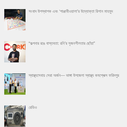
সংবাদ উপস্থাপক এবং ‘পাঞ্জাবীওয়ালা’র উদ্যোক্তা রিশান মাহমুদ
“কল্পনার রঙে বাস্তবতা: রনি’র সৃজনশীলতার ছোঁয়া”
স্বাস্থ্যসেবায় সেরা অর্জন— ভাঙ্গা উপজেলা স্বাস্থ্য কমপ্লেক্স ফরিদপুর
রেডিও