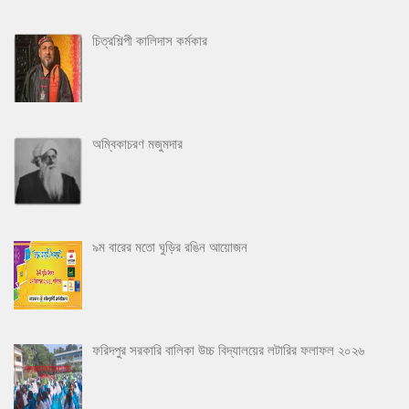
চিত্রশিল্পী কালিদাস কর্মকার
অম্বিকাচরণ মজুমদার
৯ম বারের মতো ঘুড়ির রঙিন আয়োজন
ফরিদপুর সরকারি বালিকা উচ্চ বিদ্যালয়ের লটারির ফলাফল ২০২৬