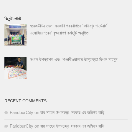
রিসেন্ট পোস্ট
ময়েজউদ্দিন জেলা সরকারি গ্রন্থাগারে “ফরিদপুর গার্ডেনার্স
এসোসিয়েশনের” বৃক্ষরোপণ কর্মসূচি অনুষ্ঠিত
সংবাদ উপস্থাপক এবং ‘পাঞ্জাবীওয়ালা’র উদ্যোক্তা রিশান মাহমুদ
RECENT COMMENTS
FaridpurCity
on
রায় সাহেব ঈশানচন্দ্র সরকার এর জমিদার বাড়ি
FaridpurCity
on
রায় সাহেব ঈশানচন্দ্র সরকার এর জমিদার বাড়ি