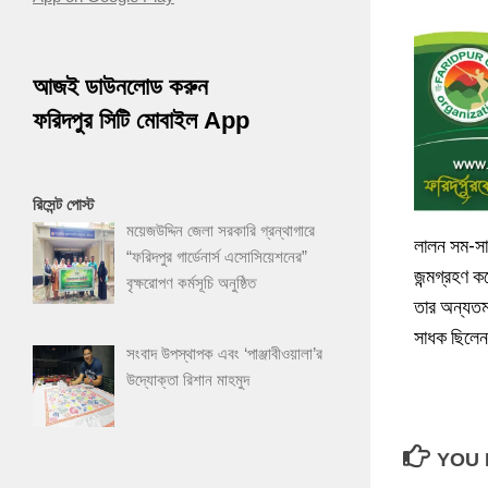
আজই ডাউনলোড করুন
ফরিদপুর সিটি মোবাইল App
রিসেন্ট পোস্ট
ময়েজউদ্দিন জেলা সরকারি গ্রন্থাগারে
লালন সম-সাম
“ফরিদপুর গার্ডেনার্স এসোসিয়েশনের”
জন্মগ্রহণ ক
বৃক্ষরোপণ কর্মসূচি অনুষ্ঠিত
তার অন্যতম
সাধক ছিলেন।
সংবাদ উপস্থাপক এবং ‘পাঞ্জাবীওয়ালা’র
উদ্যোক্তা রিশান মাহমুদ
YOU 