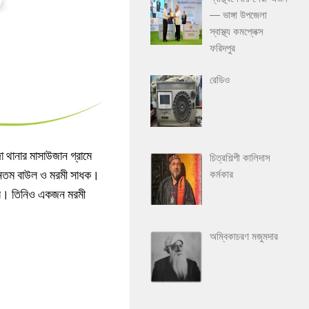
— ভাঙ্গা উপজেলা
স্বাস্থ্য কমপ্লেক্স
ফরিদপুর
রেডিও
 থানার মাসাউজান গ্রামে
চিত্রশিল্পী কালিদাস
াচীনতম বাউল ও মরমী সাধক।
কর্মকার
ত্র। তিনিও একজন মরমী
অম্বিকাচরণ মজুমদার