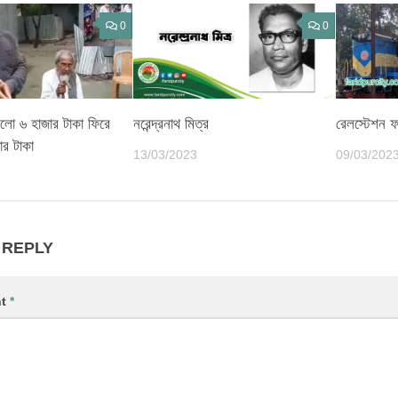
0
0
লো ৬ হাজার টাকা ফিরে
নরেন্দ্রনাথ মিত্র
রেলস্টেশন ফ
র টাকা
13/03/2023
09/03/202
 REPLY
nt
*