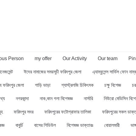
us Person
my offer
Our Activity
Our team
Pin
ানেজমেন্ট
ঈদের নামাজের সময়সূচী ফরিদপুর জেলা
এ্যাম্বুলেন্স সার্ভিস ফোন নাম
থ্য ফরিদপুর জেলা
গাড়ি ভাড়া
গ্যাস্ট্রলজি চিকিৎসক
চক্ষু বিশেজ্ঞ
চর
থ্য
নগরকান্দা
নাক,কান গলা বিশেষজ্ঞ
নার্সারি
নিউরো মেডিসিন বিশে
ূহ
ফরিদপুর সদর
ফরিদপুরের ফটোগ্রাফার তালিকা
ফরিদপুরের সকল ডাক্ত
জ্ঞ
বাবুর্চি
বাসের শিডিউল
বিশেষজ্ঞ ডাক্তারঃ
বোয়ালমারী
ভাঙ্