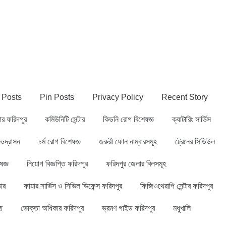
 Posts
Pin Posts
Privacy Policy
Recent Story
্বার ফরিদপুর
কমিউনিটি সেন্টার
কিডনি রোগ বিশেষজ্ঞ
ক্যাটারিং সার্ভিস
ভদ্রাসন
চর্ম রোগ বিশেষজ্ঞ
জরুরী ফোন নাম্বারসমূহ
ট্রেনের সিডিউল
ষজ্ঞ
নিয়োগ বিজ্ঞপ্তি ফরিদপুর
ফরিদপুর জেলার বিলসমূহ
ার
ফায়ার সার্ভিস ও সিভিল ডিফেন্স ফরিদপুর
ফিজিওথেরাপি সেন্টার ফরিদপুর
গা
ভোক্তা অধিকার ফরিদপুর
ভ্রমণ গাইড ফরিদপুর
মধুখালি