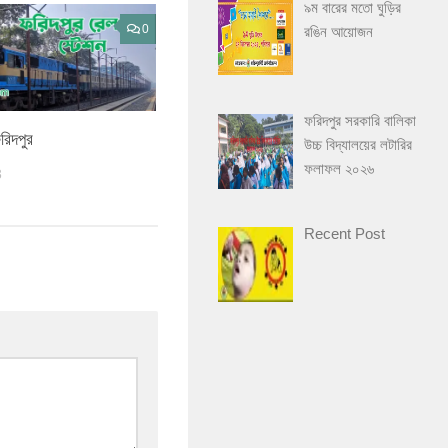
৯ম বারের মতো ঘুড়ির
0
রঙিন আয়োজন
ফরিদপুর সরকারি বালিকা
রিদপুর
উচ্চ বিদ্যালয়ের লটারির
ফলাফল ২০২৬
3
Recent Post