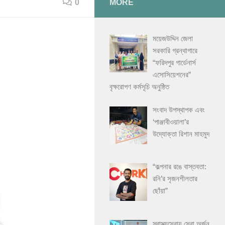
0
MORE
ময়েজউদ্দিন জেলা
সরকারি গ্রন্থাগারে
“ফরিদপুর গার্ডেনার্স
এসোসিয়েশনের”
বৃক্ষরোপণ কর্মসূচি অনুষ্ঠিত
সংবাদ উপস্থাপক এবং
‘পাঞ্জাবীওয়ালা’র
উদ্যোক্তা রিশান মাহমুদ
“কল্পনার রঙে বাস্তবতা:
রনি’র সৃজনশীলতার
ছোঁয়া”
স্বাস্থ্যসেবায় সেরা অর্জন