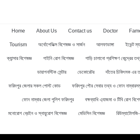
Home
About Us
Contact us
Doctor
Famo
Tourism
অর্থোপেডিক্স বিশেষজ্ঞ ও সার্জন
আলফাডাঙ্গা
ইভেন্ট ম্য
ক্যান্সার বিশেষজ্ঞ
গাইনি রোগ বিশেষজ্ঞ
গাড়ি চালানো প্রশিক্ষণ কেন্দ্রের ত
ডায়াগনস্টিক সেন্টার
ডেকোরেটর
দাঁতের চিকিৎসক এর ত
ফরিদপুর জেলার সকল পোস্ট কোড
ফরিদপুর পৌর সেবার তথ্য ও ফোন নাম্বারসম
ফোন নাম্বার জেলা পুলিশ ফরিদপুর
বক্ষব্যাধি এ্যাজমা ও টিবি রোগ বিশেষ
মনোরোগ ব্রেইন ও স্নায়ুরোগ বিশেষজ্ঞ
মেডিসিন বিশেষজ্ঞ
রিউম্যাটোলজি- 