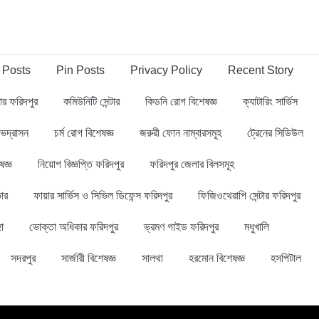
 Posts
Pin Posts
Privacy Policy
Recent Story
্বার ফরিদপুর
কমিউনিটি সেন্টার
কিডনি রোগ বিশেষজ্ঞ
ক্যাটারিং সার্ভিস
ভদ্রাসন
চর্ম রোগ বিশেষজ্ঞ
জরুরী ফোন নাম্বারসমূহ
ট্রেনের সিডিউল
ষজ্ঞ
নিয়োগ বিজ্ঞপ্তি ফরিদপুর
ফরিদপুর জেলার বিলসমূহ
ার
ফায়ার সার্ভিস ও সিভিল ডিফেন্স ফরিদপুর
ফিজিওথেরাপি সেন্টার ফরিদপুর
গা
ভোক্তা অধিকার ফরিদপুর
ভ্রমণ গাইড ফরিদপুর
মধুখালি
সদরপুর
সার্জারী বিশেষজ্ঞ
সালথা
হরমোন বিশেষজ্ঞ
হসপিটাল