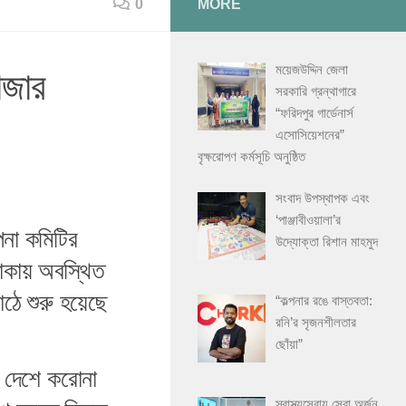
0
MORE
ময়েজউদ্দিন জেলা
াজার
সরকারি গ্রন্থাগারে
“ফরিদপুর গার্ডেনার্স
এসোসিয়েশনের”
বৃক্ষরোপণ কর্মসূচি অনুষ্ঠিত
সংবাদ উপস্থাপক এবং
‘পাঞ্জাবীওয়ালা’র
পনা কমিটির
উদ্যোক্তা রিশান মাহমুদ
াকায় অবস্থিত
মাঠে শুরু হয়েছে
“কল্পনার রঙে বাস্তবতা:
রনি’র সৃজনশীলতার
ছোঁয়া”
 ।দেশে করোনা
স্বাস্থ্যসেবায় সেরা অর্জন