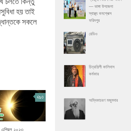
খে চলতে কিন্তু
— ভাঙ্গা উপজেলা
অসুবিধা হয় তাই
স্বাস্থ্য কমপ্লেক্স
দ্ধান্তকে সকলে
ফরিদপুর
রেডিও
চিত্রশিল্পী কালিদাস
কর্মকার
0
অম্বিকাচরণ মজুমদার
২০ এপ্রিল ২০২৩