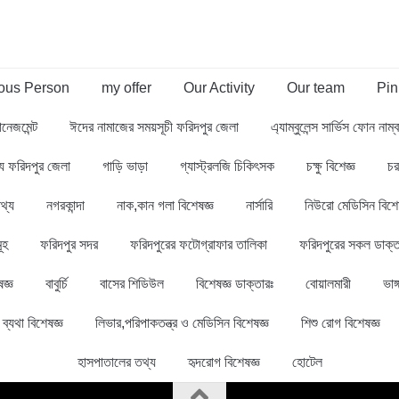
us Person
my offer
Our Activity
Our team
Pin
ানেজমেন্ট
ঈদের নামাজের সময়সূচী ফরিদপুর জেলা
এ্যাম্বুলেন্স সার্ভিস ফোন নাম
থ্য ফরিদপুর জেলা
গাড়ি ভাড়া
গ্যাস্ট্রলজি চিকিৎসক
চক্ষু বিশেজ্ঞ
চর
থ্য
নগরকান্দা
নাক,কান গলা বিশেষজ্ঞ
নার্সারি
নিউরো মেডিসিন বিশে
ূহ
ফরিদপুর সদর
ফরিদপুরের ফটোগ্রাফার তালিকা
ফরিদপুরের সকল ডাক্ত
জ্ঞ
বাবুর্চি
বাসের শিডিউল
বিশেষজ্ঞ ডাক্তারঃ
বোয়ালমারী
ভাঙ্
ব্যথা বিশেষজ্ঞ
লিভার,পরিপাকতন্ত্র ও মেডিসিন বিশেষজ্ঞ
শিশু রোগ বিশেষজ্ঞ
হাসপাতালের তথ্য
হৃদরোগ বিশেষজ্ঞ
হোটেল