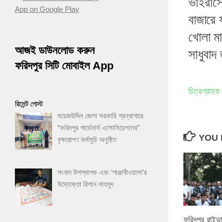
ভাইরাসে
বাজারে 
খোলা মা
আজই ডাউনলোড করুন
সাধুবাদ
ফরিদপুর সিটি মোবাইল App
চিত্রগ্রা
রিসেন্ট পোস্ট
ময়েজউদ্দিন জেলা সরকারি গ্রন্থাগারে
“ফরিদপুর গার্ডেনার্স এসোসিয়েশনের”
YOU 
বৃক্ষরোপণ কর্মসূচি অনুষ্ঠিত
সংবাদ উপস্থাপক এবং ‘পাঞ্জাবীওয়ালা’র
উদ্যোক্তা রিশান মাহমুদ
ফরিদপুর রাইডার