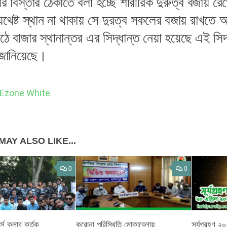
র বিস্তার ঠেকাতে বলা হচ্ছে শারীরিক দুরুত্ব বজায় রে
যথেষ্ট স্থান না থাকায় সে দুরত্ব সকলের বজায় রাখতে 
ঠে বাজার স্থানান্তর এর সিদ্ধান্ত নেয়া হয়েছে এই সি
 জানিয়েছে।
হক ‎Ezone White
MAY ALSO LIKE...
0
0
্স ক্লাব কর্তৃক
করোনা পরিস্থিতি মোকাবেলায়
সূর্যগ্রহণ 