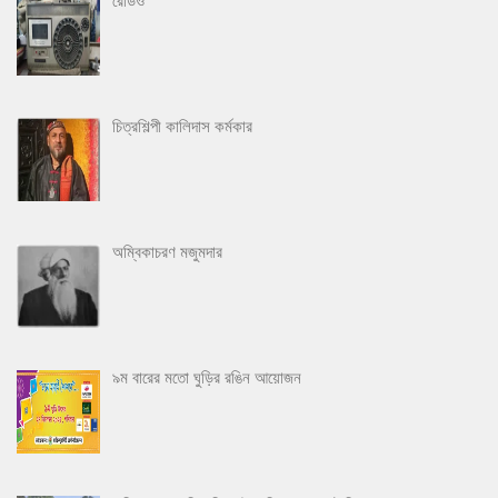
রেডিও
চিত্রশিল্পী কালিদাস কর্মকার
অম্বিকাচরণ মজুমদার
৯ম বারের মতো ঘুড়ির রঙিন আয়োজন