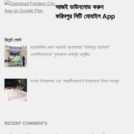
আজই ডাউনলোড করুন
ফরিদপুর সিটি মোবাইল App
রিসেন্ট পোস্ট
ময়েজউদ্দিন জেলা সরকারি গ্রন্থাগারে “ফরিদপুর গার্ডেনার্স
এসোসিয়েশনের” বৃক্ষরোপণ কর্মসূচি অনুষ্ঠিত
সংবাদ উপস্থাপক এবং ‘পাঞ্জাবীওয়ালা’র উদ্যোক্তা রিশান মাহমুদ
RECENT COMMENTS