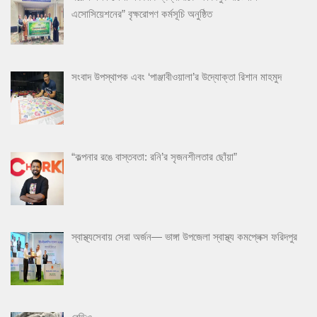
এসোসিয়েশনের” বৃক্ষরোপণ কর্মসূচি অনুষ্ঠিত
সংবাদ উপস্থাপক এবং ‘পাঞ্জাবীওয়ালা’র উদ্যোক্তা রিশান মাহমুদ
“কল্পনার রঙে বাস্তবতা: রনি’র সৃজনশীলতার ছোঁয়া”
স্বাস্থ্যসেবায় সেরা অর্জন— ভাঙ্গা উপজেলা স্বাস্থ্য কমপ্লেক্স ফরিদপুর