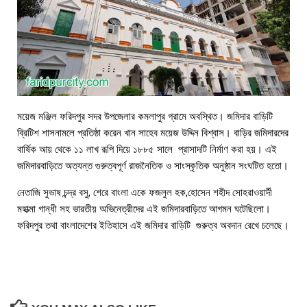
ময়েজ মঞ্জিল ফরিদপুর সদর উপজেলার কমলাপুর গ্রামে অবস্থিত। জমিদার বাড়িটি
ব্রিটিশ শাসনামলে প্রতিষ্ঠা করেন খান সাহেব ময়েজ উদ্দিন বিশ্বাস। বাড়ির জমিদারদের
বার্ষিক আয় থেকে ১১ লাখ রূপি দিয়ে ১৮৮৫ সালে প্রাসাদটি নির্মাণ করা হয়। এই
জমিদারবাড়িতে অত্যন্ত গুরুত্বপূর্ণ রাজনৈতিক ও সাংস্কৃতিক অনুষ্ঠান সংঘটিত হতো।
নেতাজি সুভাষ চন্দ্র বসু, শেরে বাংলা একে ফজলুল হক,হোসেন শহীদ সোহরাওয়ার্দী
মহাত্মা গান্ধী সহ ভারতীয় অভিনেত্রীদের এই জমিদারবাড়িতে আগমন ঘটেছিলো।
ফরিদপুর তথা বাংলাদেশের ইতিহাসে এই জমিদার বাড়িটি গুরুত্ব অবদান রেখে চলেছে।