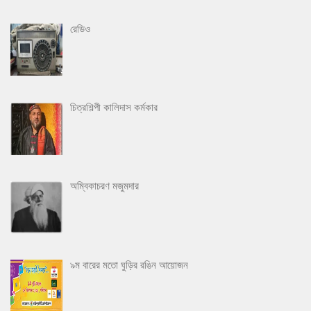
রেডিও
চিত্রশিল্পী কালিদাস কর্মকার
অম্বিকাচরণ মজুমদার
৯ম বারের মতো ঘুড়ির রঙিন আয়োজন