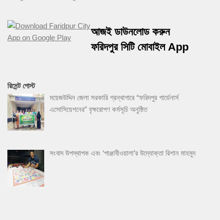
আজই ডাউনলোড করুন
ফরিদপুর সিটি মোবাইল App
রিসেন্ট পোস্ট
ময়েজউদ্দিন জেলা সরকারি গ্রন্থাগারে “ফরিদপুর গার্ডেনার্স
এসোসিয়েশনের” বৃক্ষরোপণ কর্মসূচি অনুষ্ঠিত
সংবাদ উপস্থাপক এবং ‘পাঞ্জাবীওয়ালা’র উদ্যোক্তা রিশান মাহমুদ