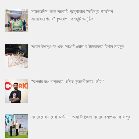
ময়েজউদ্দিন জেলা সরকারি গ্রন্থাগারে “ফরিদপুর গার্ডেনার্স
এসোসিয়েশনের” বৃক্ষরোপণ কর্মসূচি অনুষ্ঠিত
সংবাদ উপস্থাপক এবং ‘পাঞ্জাবীওয়ালা’র উদ্যোক্তা রিশান মাহমুদ
“কল্পনার রঙে বাস্তবতা: রনি’র সৃজনশীলতার ছোঁয়া”
স্বাস্থ্যসেবায় সেরা অর্জন— ভাঙ্গা উপজেলা স্বাস্থ্য কমপ্লেক্স ফরিদপুর