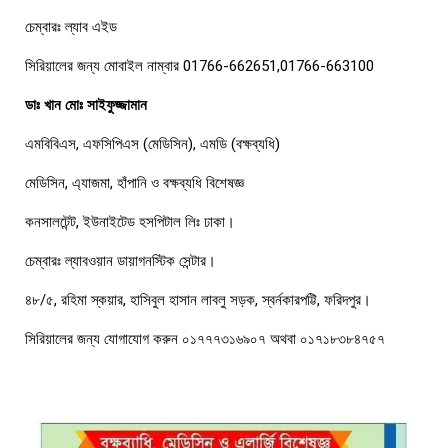
চেম্বারঃ ল্যাব এইড
সিরিয়ালের জন্য মোবাইল নাম্বার 01766-662651,01766-663100
ডাঃ খান মোঃ সাইফুজ্জামান
এমবিবিএস, এফসিপিএস (মেডিসিন), এমডি (বক্ষব্যধি)
মেডিসিন, এ্যাজমা, হাঁপানি ও বক্ষব্যধি বিশেষজ্ঞ
কনসালটেন্ট, ইউনাইটেড হসপিটাল লিঃ ঢাকা।
চেম্বারঃ ল্যাবওয়ান ডায়াগনস্টিক সেন্টার।
৪৮/৫, রহিমা স্কয়ার, হাসিবুল হাসান লাবলু সড়ক, স্বর্নকারপট্টি, ফরিদপুর।
সিরিয়ালের জন্য যোগাযোগ করুন ০১৭৭৭৩১৬৯০৭ অথবা ০১৭১৮৩৮৪৭৫৭