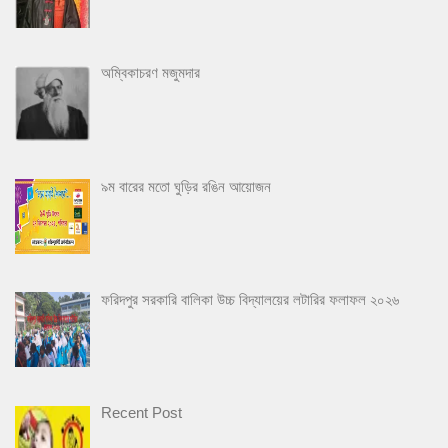
অম্বিকাচরণ মজুমদার
৯ম বারের মতো ঘুড়ির রঙিন আয়োজন
ফরিদপুর সরকারি বালিকা উচ্চ বিদ্যালয়ের লটারির ফলাফল ২০২৬
Recent Post