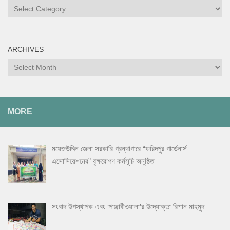
ARCHIVES
MORE
ময়েজউদ্দিন জেলা সরকারি গ্রন্থাগারে “ফরিদপুর গার্ডেনার্স
এসোসিয়েশনের” বৃক্ষরোপণ কর্মসূচি অনুষ্ঠিত
সংবাদ উপস্থাপক এবং ‘পাঞ্জাবীওয়ালা’র উদ্যোক্তা রিশান মাহমুদ