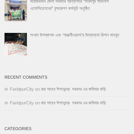
ময়েজউদ্দিন জেলা সরকারি গ্রন্থাগারে “ফরিদপুর গার্ডেনার্স
এসোসিয়েশনের” বৃক্ষরোপণ কর্মসূচি অনুষ্ঠিত
সংবাদ উপস্থাপক এবং ‘পাঞ্জাবীওয়ালা’র উদ্যোক্তা রিশান মাহমুদ
RECENT COMMENTS
FaridpurCity
on
রায় সাহেব ঈশানচন্দ্র সরকার এর জমিদার বাড়ি
FaridpurCity
on
রায় সাহেব ঈশানচন্দ্র সরকার এর জমিদার বাড়ি
CATEGORIES