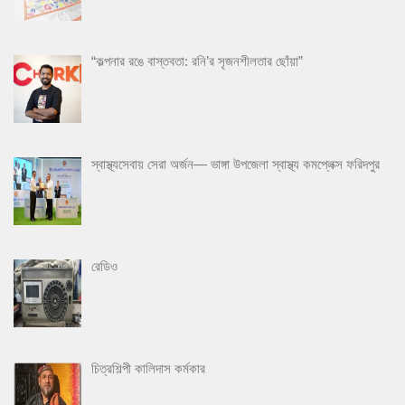
“কল্পনার রঙে বাস্তবতা: রনি’র সৃজনশীলতার ছোঁয়া”
স্বাস্থ্যসেবায় সেরা অর্জন— ভাঙ্গা উপজেলা স্বাস্থ্য কমপ্লেক্স ফরিদপুর
রেডিও
চিত্রশিল্পী কালিদাস কর্মকার