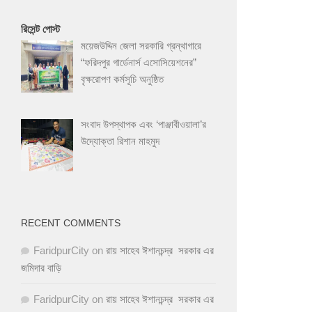
রিসেন্ট পোস্ট
ময়েজউদ্দিন জেলা সরকারি গ্রন্থাগারে
“ফরিদপুর গার্ডেনার্স এসোসিয়েশনের”
বৃক্ষরোপণ কর্মসূচি অনুষ্ঠিত
সংবাদ উপস্থাপক এবং ‘পাঞ্জাবীওয়ালা’র
উদ্যোক্তা রিশান মাহমুদ
RECENT COMMENTS
FaridpurCity
on
রায় সাহেব ঈশানচন্দ্র সরকার এর
জমিদার বাড়ি
FaridpurCity
on
রায় সাহেব ঈশানচন্দ্র সরকার এর