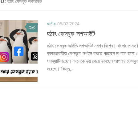
ED:
হঠাৎ ফেসবুক লগআউট
জাতীয়
05/03/2024
0
হঠাৎ ফেসবুক লগআউট
হঠাৎ ফেসবুক আইডি লগআউট সমগ্র বিশ্বে। বাংলাদেশসহ ব
ব্যবহারকারীরা ফেসবুকে লগইন করতে পারছেন না বলে জানা গে
সমস্যাটি হচ্ছে। অনেকে ভয় পেয়ে ভাবছেন আপনার ফেসবুক 
হয়েছে। কিন্তু...