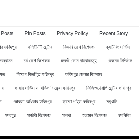
 Posts
Pin Posts
Privacy Policy
Recent Story
্বার ফরিদপুর
কমিউনিটি সেন্টার
কিডনি রোগ বিশেষজ্ঞ
ক্যাটারিং সার্ভিস
ভদ্রাসন
চর্ম রোগ বিশেষজ্ঞ
জরুরী ফোন নাম্বারসমূহ
ট্রেনের সিডিউল
ষজ্ঞ
নিয়োগ বিজ্ঞপ্তি ফরিদপুর
ফরিদপুর জেলার বিলসমূহ
ার
ফায়ার সার্ভিস ও সিভিল ডিফেন্স ফরিদপুর
ফিজিওথেরাপি সেন্টার ফরিদপুর
গা
ভোক্তা অধিকার ফরিদপুর
ভ্রমণ গাইড ফরিদপুর
মধুখালি
সদরপুর
সার্জারী বিশেষজ্ঞ
সালথা
হরমোন বিশেষজ্ঞ
হসপিটাল