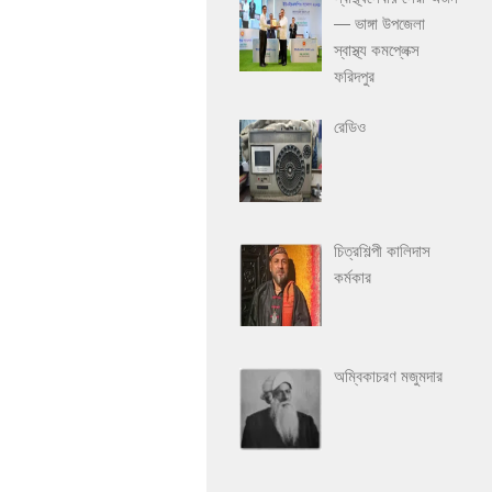
— ভাঙ্গা উপজেলা
স্বাস্থ্য কমপ্লেক্স
ফরিদপুর
রেডিও
চিত্রশিল্পী কালিদাস
কর্মকার
অম্বিকাচরণ মজুমদার