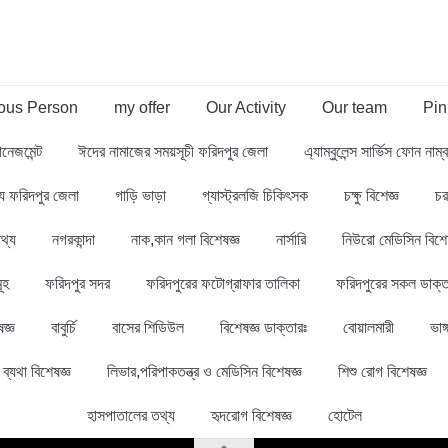
us Person
my offer
Our Activity
Our team
Pin
ানেজমেন্ট
ঈদের নামাজের সময়সূচী ফরিদপুর জেলা
এ্যাম্বুলেন্স সার্ভিস ফোন নাম
থ্য ফরিদপুর জেলা
গাড়ি ভাড়া
গ্যাস্ট্রলজি চিকিৎসক
চক্ষু বিশেজ্ঞ
চর
থ্য
নগরকান্দা
নাক,কান গলা বিশেষজ্ঞ
নার্সারি
নিউরো মেডিসিন বিশে
ূহ
ফরিদপুর সদর
ফরিদপুরের ফটোগ্রাফার তালিকা
ফরিদপুরের সকল ডাক্ত
জ্ঞ
বাবুর্চি
বাসের শিডিউল
বিশেষজ্ঞ ডাক্তারঃ
বোয়ালমারী
ভাঙ্
ব্যথা বিশেষজ্ঞ
লিভার,পরিপাকতন্ত্র ও মেডিসিন বিশেষজ্ঞ
শিশু রোগ বিশেষজ্ঞ
হাসপাতালের তথ্য
হৃদরোগ বিশেষজ্ঞ
হোটেল