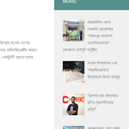
MORE
ময়েজউদ্দিন জেলা
সরকারি গ্রন্থাগারে
“ফরিদপুর গার্ডেনার্স
এসোসিয়েশনের”
িশ্বের অনেক দেশের
বৃক্ষরোপণ কর্মসূচি অনুষ্ঠিত
ছে কারিগরিত্রুটির কারনে
একাউন্টটি হয়তো হ্যাক
সংবাদ উপস্থাপক এবং
‘পাঞ্জাবীওয়ালা’র
উদ্যোক্তা রিশান মাহমুদ
“কল্পনার রঙে বাস্তবতা:
রনি’র সৃজনশীলতার
ছোঁয়া”
স্বাস্থ্যসেবায় সেরা অর্জন