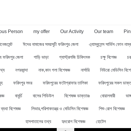
us Person
my offer
Our Activity
Our team
Pin
ানেজমেন্ট
ঈদের নামাজের সময়সূচী ফরিদপুর জেলা
এ্যাম্বুলেন্স সার্ভিস ফোন নাম
থ্য ফরিদপুর জেলা
গাড়ি ভাড়া
গ্যাস্ট্রলজি চিকিৎসক
চক্ষু বিশেজ্ঞ
চর
থ্য
নগরকান্দা
নাক,কান গলা বিশেষজ্ঞ
নার্সারি
নিউরো মেডিসিন বিশে
ূহ
ফরিদপুর সদর
ফরিদপুরের ফটোগ্রাফার তালিকা
ফরিদপুরের সকল ডাক্ত
জ্ঞ
বাবুর্চি
বাসের শিডিউল
বিশেষজ্ঞ ডাক্তারঃ
বোয়ালমারী
ভাঙ্
ব্যথা বিশেষজ্ঞ
লিভার,পরিপাকতন্ত্র ও মেডিসিন বিশেষজ্ঞ
শিশু রোগ বিশেষজ্ঞ
হাসপাতালের তথ্য
হৃদরোগ বিশেষজ্ঞ
হোটেল