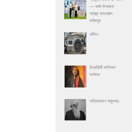
— ভাঙ্গা উপজেলা
স্বাস্থ্য কমপ্লেক্স
ফরিদপুর
রেডিও
চিত্রশিল্পী কালিদাস
কর্মকার
অম্বিকাচরণ মজুমদার