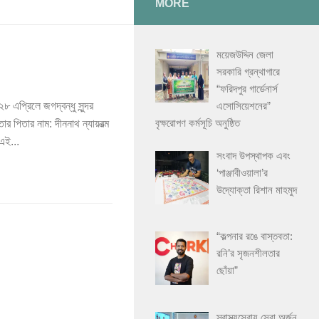
MORE
ময়েজউদ্দিন জেলা
সরকারি গ্রন্থাগারে
“ফরিদপুর গার্ডেনার্স
এসোসিয়েশনের”
৮ এপ্রিলে জগদ্বন্ধু সুন্দর
বৃক্ষরোপণ কর্মসূচি অনুষ্ঠিত
 পিতার নাম: দীননাথ ন্যায়রত্ম
 এই...
সংবাদ উপস্থাপক এবং
‘পাঞ্জাবীওয়ালা’র
উদ্যোক্তা রিশান মাহমুদ
“কল্পনার রঙে বাস্তবতা:
রনি’র সৃজনশীলতার
ছোঁয়া”
স্বাস্থ্যসেবায় সেরা অর্জন