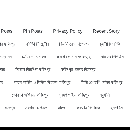
 Posts
Pin Posts
Privacy Policy
Recent Story
্বার ফরিদপুর
কমিউনিটি সেন্টার
কিডনি রোগ বিশেষজ্ঞ
ক্যাটারিং সার্ভিস
ভদ্রাসন
চর্ম রোগ বিশেষজ্ঞ
জরুরী ফোন নাম্বারসমূহ
ট্রেনের সিডিউল
ষজ্ঞ
নিয়োগ বিজ্ঞপ্তি ফরিদপুর
ফরিদপুর জেলার বিলসমূহ
ার
ফায়ার সার্ভিস ও সিভিল ডিফেন্স ফরিদপুর
ফিজিওথেরাপি সেন্টার ফরিদপুর
গা
ভোক্তা অধিকার ফরিদপুর
ভ্রমণ গাইড ফরিদপুর
মধুখালি
সদরপুর
সার্জারী বিশেষজ্ঞ
সালথা
হরমোন বিশেষজ্ঞ
হসপিটাল