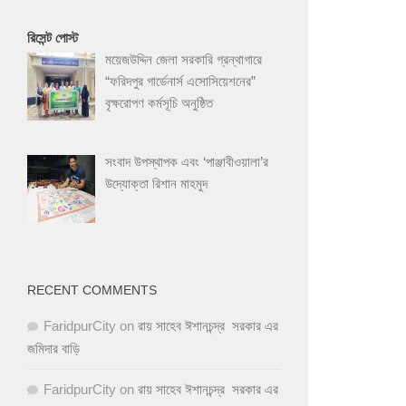
রিসেন্ট পোস্ট
ময়েজউদ্দিন জেলা সরকারি গ্রন্থাগারে
“ফরিদপুর গার্ডেনার্স এসোসিয়েশনের”
বৃক্ষরোপণ কর্মসূচি অনুষ্ঠিত
সংবাদ উপস্থাপক এবং ‘পাঞ্জাবীওয়ালা’র
উদ্যোক্তা রিশান মাহমুদ
RECENT COMMENTS
FaridpurCity
on
রায় সাহেব ঈশানচন্দ্র সরকার এর
জমিদার বাড়ি
FaridpurCity
on
রায় সাহেব ঈশানচন্দ্র সরকার এর