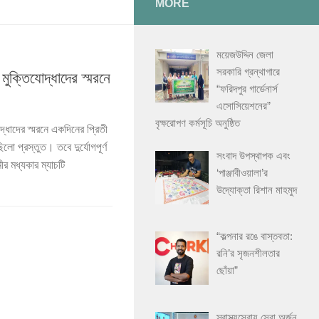
MORE
ময়েজউদ্দিন জেলা
সরকারি গ্রন্থাগারে
ুক্তিযোদ্ধাদের স্মরনে
“ফরিদপুর গার্ডেনার্স
এসোসিয়েশনের”
বৃক্ষরোপণ কর্মসূচি অনুষ্ঠিত
ধাদের স্মরনে একদিনের প্রিতী
 প্রস্তুত। তবে দুর্যোগপূর্ণ
সংবাদ উপস্থাপক এবং
 মধ্যকার ম্যাচটি
‘পাঞ্জাবীওয়ালা’র
উদ্যোক্তা রিশান মাহমুদ
“কল্পনার রঙে বাস্তবতা:
রনি’র সৃজনশীলতার
ছোঁয়া”
স্বাস্থ্যসেবায় সেরা অর্জন