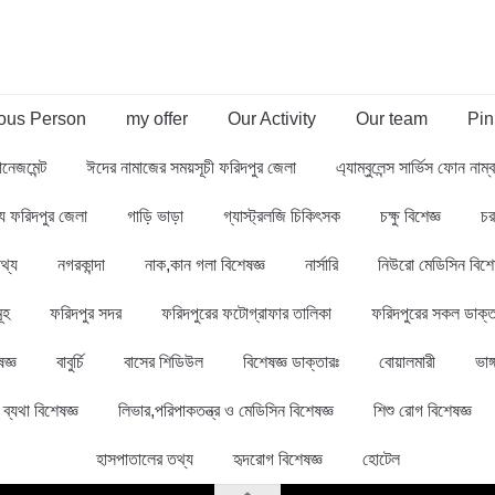
us Person
my offer
Our Activity
Our team
Pin
ানেজমেন্ট
ঈদের নামাজের সময়সূচী ফরিদপুর জেলা
এ্যাম্বুলেন্স সার্ভিস ফোন নাম
থ্য ফরিদপুর জেলা
গাড়ি ভাড়া
গ্যাস্ট্রলজি চিকিৎসক
চক্ষু বিশেজ্ঞ
চর
থ্য
নগরকান্দা
নাক,কান গলা বিশেষজ্ঞ
নার্সারি
নিউরো মেডিসিন বিশে
ূহ
ফরিদপুর সদর
ফরিদপুরের ফটোগ্রাফার তালিকা
ফরিদপুরের সকল ডাক্ত
জ্ঞ
বাবুর্চি
বাসের শিডিউল
বিশেষজ্ঞ ডাক্তারঃ
বোয়ালমারী
ভাঙ্
ব্যথা বিশেষজ্ঞ
লিভার,পরিপাকতন্ত্র ও মেডিসিন বিশেষজ্ঞ
শিশু রোগ বিশেষজ্ঞ
হাসপাতালের তথ্য
হৃদরোগ বিশেষজ্ঞ
হোটেল