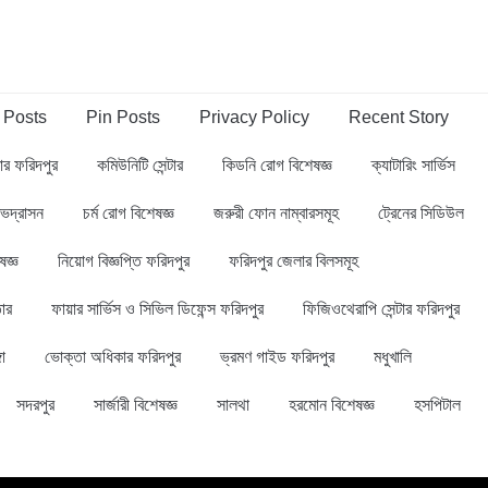
 Posts
Pin Posts
Privacy Policy
Recent Story
্বার ফরিদপুর
কমিউনিটি সেন্টার
কিডনি রোগ বিশেষজ্ঞ
ক্যাটারিং সার্ভিস
ভদ্রাসন
চর্ম রোগ বিশেষজ্ঞ
জরুরী ফোন নাম্বারসমূহ
ট্রেনের সিডিউল
ষজ্ঞ
নিয়োগ বিজ্ঞপ্তি ফরিদপুর
ফরিদপুর জেলার বিলসমূহ
ার
ফায়ার সার্ভিস ও সিভিল ডিফেন্স ফরিদপুর
ফিজিওথেরাপি সেন্টার ফরিদপুর
গা
ভোক্তা অধিকার ফরিদপুর
ভ্রমণ গাইড ফরিদপুর
মধুখালি
সদরপুর
সার্জারী বিশেষজ্ঞ
সালথা
হরমোন বিশেষজ্ঞ
হসপিটাল