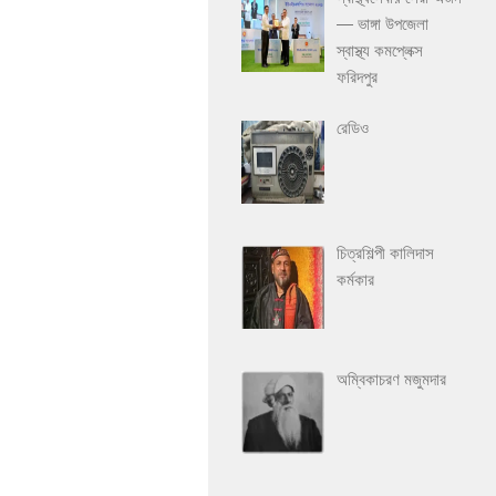
— ভাঙ্গা উপজেলা
স্বাস্থ্য কমপ্লেক্স
ফরিদপুর
রেডিও
চিত্রশিল্পী কালিদাস
কর্মকার
অম্বিকাচরণ মজুমদার