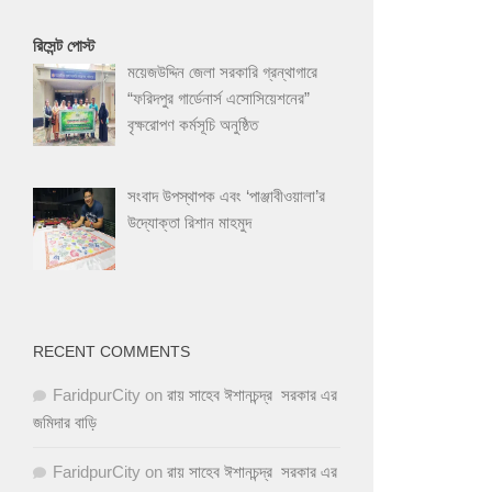
রিসেন্ট পোস্ট
ময়েজউদ্দিন জেলা সরকারি গ্রন্থাগারে
“ফরিদপুর গার্ডেনার্স এসোসিয়েশনের”
বৃক্ষরোপণ কর্মসূচি অনুষ্ঠিত
সংবাদ উপস্থাপক এবং ‘পাঞ্জাবীওয়ালা’র
উদ্যোক্তা রিশান মাহমুদ
RECENT COMMENTS
FaridpurCity
on
রায় সাহেব ঈশানচন্দ্র সরকার এর
জমিদার বাড়ি
FaridpurCity
on
রায় সাহেব ঈশানচন্দ্র সরকার এর