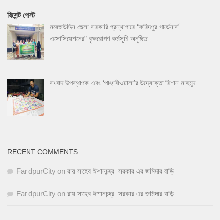
রিসেন্ট পোস্ট
ময়েজউদ্দিন জেলা সরকারি গ্রন্থাগারে “ফরিদপুর গার্ডেনার্স
এসোসিয়েশনের” বৃক্ষরোপণ কর্মসূচি অনুষ্ঠিত
সংবাদ উপস্থাপক এবং ‘পাঞ্জাবীওয়ালা’র উদ্যোক্তা রিশান মাহমুদ
RECENT COMMENTS
FaridpurCity
on
রায় সাহেব ঈশানচন্দ্র সরকার এর জমিদার বাড়ি
FaridpurCity
on
রায় সাহেব ঈশানচন্দ্র সরকার এর জমিদার বাড়ি