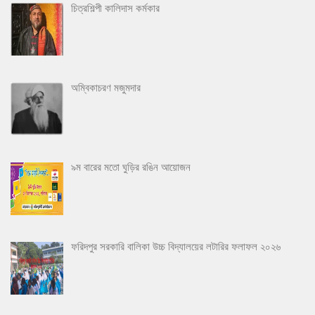
চিত্রশিল্পী কালিদাস কর্মকার
অম্বিকাচরণ মজুমদার
৯ম বারের মতো ঘুড়ির রঙিন আয়োজন
ফরিদপুর সরকারি বালিকা উচ্চ বিদ্যালয়ের লটারির ফলাফল ২০২৬