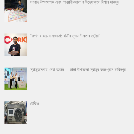
সংবাদ উপস্থাপক এবং ‘পাঞ্জাবীওয়ালা’র উদ্যোক্তা রিশান মাহমুদ
“কল্পনার রঙে বাস্তবতা: রনি’র সৃজনশীলতার ছোঁয়া”
স্বাস্থ্যসেবায় সেরা অর্জন— ভাঙ্গা উপজেলা স্বাস্থ্য কমপ্লেক্স ফরিদপুর
রেডিও