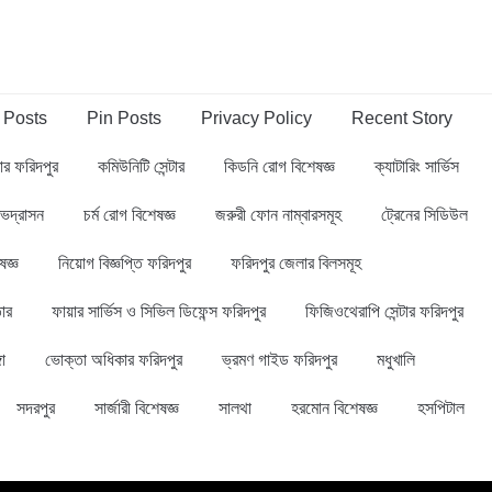
 Posts
Pin Posts
Privacy Policy
Recent Story
্বার ফরিদপুর
কমিউনিটি সেন্টার
কিডনি রোগ বিশেষজ্ঞ
ক্যাটারিং সার্ভিস
ভদ্রাসন
চর্ম রোগ বিশেষজ্ঞ
জরুরী ফোন নাম্বারসমূহ
ট্রেনের সিডিউল
ষজ্ঞ
নিয়োগ বিজ্ঞপ্তি ফরিদপুর
ফরিদপুর জেলার বিলসমূহ
ার
ফায়ার সার্ভিস ও সিভিল ডিফেন্স ফরিদপুর
ফিজিওথেরাপি সেন্টার ফরিদপুর
গা
ভোক্তা অধিকার ফরিদপুর
ভ্রমণ গাইড ফরিদপুর
মধুখালি
সদরপুর
সার্জারী বিশেষজ্ঞ
সালথা
হরমোন বিশেষজ্ঞ
হসপিটাল