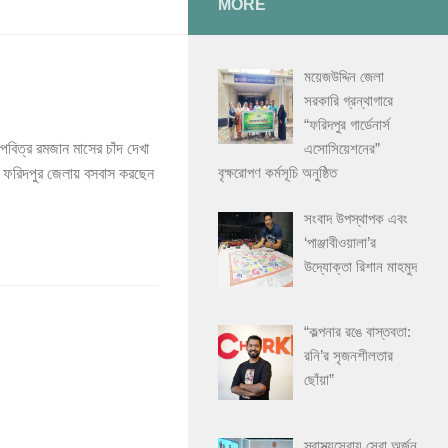
MORE
ময়েজউদ্দিন জেলা
সরকারি গ্রন্থাগারে
“ফরিদপুর গার্ডেনার্স
এসোসিয়েশনের”
িত্র রমজান মাসের চাঁদ দেখা
বৃক্ষরোপণ কর্মসূচি অনুষ্ঠিত
া ফরিদপুর জেলায় বসবাস করছেন
সংবাদ উপস্থাপক এবং
‘পাঞ্জাবীওয়ালা’র
উদ্যোক্তা রিশান মাহমুদ
“কল্পনার রঙে বাস্তবতা:
রনি’র সৃজনশীলতার
ছোঁয়া”
স্বাস্থ্যসেবায় সেরা অর্জন