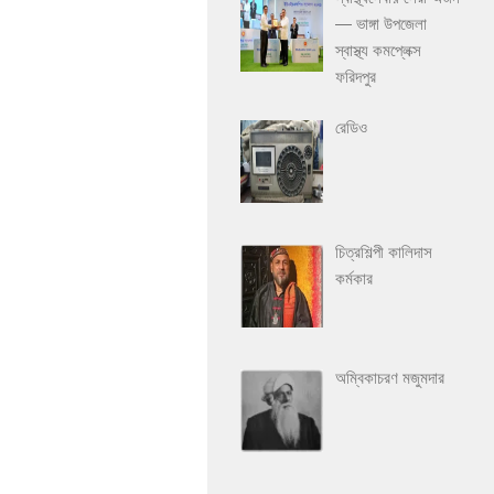
— ভাঙ্গা উপজেলা
স্বাস্থ্য কমপ্লেক্স
ফরিদপুর
রেডিও
চিত্রশিল্পী কালিদাস
কর্মকার
অম্বিকাচরণ মজুমদার