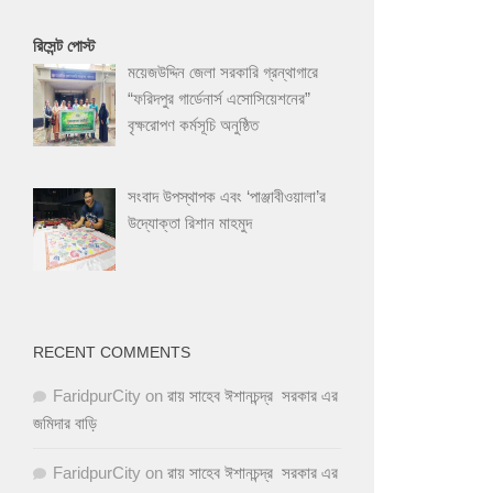
রিসেন্ট পোস্ট
ময়েজউদ্দিন জেলা সরকারি গ্রন্থাগারে
“ফরিদপুর গার্ডেনার্স এসোসিয়েশনের”
বৃক্ষরোপণ কর্মসূচি অনুষ্ঠিত
সংবাদ উপস্থাপক এবং ‘পাঞ্জাবীওয়ালা’র
উদ্যোক্তা রিশান মাহমুদ
RECENT COMMENTS
FaridpurCity
on
রায় সাহেব ঈশানচন্দ্র সরকার এর
জমিদার বাড়ি
FaridpurCity
on
রায় সাহেব ঈশানচন্দ্র সরকার এর