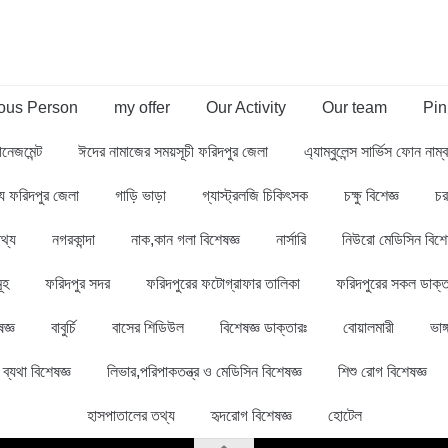
us Person
my offer
Our Activity
Our team
Pin
ানেজমেন্ট
ঈদের নামাজের সময়সূচী ফরিদপুর জেলা
এ্যাম্বুলেন্স সার্ভিস ফোন নাম
থ্য ফরিদপুর জেলা
গাড়ি ভাড়া
গ্যাস্ট্রলজি চিকিৎসক
চক্ষু বিশেজ্ঞ
চর
থ্য
নগরকান্দা
নাক,কান গলা বিশেষজ্ঞ
নার্সারি
নিউরো মেডিসিন বিশে
ূহ
ফরিদপুর সদর
ফরিদপুরের ফটোগ্রাফার তালিকা
ফরিদপুরের সকল ডাক্ত
জ্ঞ
বাবুর্চি
বাসের শিডিউল
বিশেষজ্ঞ ডাক্তারঃ
বোয়ালমারী
ভাঙ্
ব্যথা বিশেষজ্ঞ
লিভার,পরিপাকতন্ত্র ও মেডিসিন বিশেষজ্ঞ
শিশু রোগ বিশেষজ্ঞ
হাসপাতালের তথ্য
হৃদরোগ বিশেষজ্ঞ
হোটেল