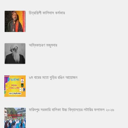
চিত্রশিল্পী কালিদাস কর্মকার
অম্বিকাচরণ মজুমদার
৯ম বারের মতো ঘুড়ির রঙিন আয়োজন
ফরিদপুর সরকারি বালিকা উচ্চ বিদ্যালয়ের লটারির ফলাফল ২০২৬