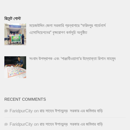
রিসেন্ট পোস্ট
ময়েজউদ্দিন জেলা সরকারি গ্রন্থাগারে “ফরিদপুর গার্ডেনার্স
এসোসিয়েশনের” বৃক্ষরোপণ কর্মসূচি অনুষ্ঠিত
সংবাদ উপস্থাপক এবং ‘পাঞ্জাবীওয়ালা’র উদ্যোক্তা রিশান মাহমুদ
RECENT COMMENTS
FaridpurCity
on
রায় সাহেব ঈশানচন্দ্র সরকার এর জমিদার বাড়ি
FaridpurCity
on
রায় সাহেব ঈশানচন্দ্র সরকার এর জমিদার বাড়ি