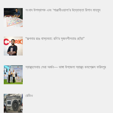
সংবাদ উপস্থাপক এবং ‘পাঞ্জাবীওয়ালা’র উদ্যোক্তা রিশান মাহমুদ
“কল্পনার রঙে বাস্তবতা: রনি’র সৃজনশীলতার ছোঁয়া”
স্বাস্থ্যসেবায় সেরা অর্জন— ভাঙ্গা উপজেলা স্বাস্থ্য কমপ্লেক্স ফরিদপুর
রেডিও