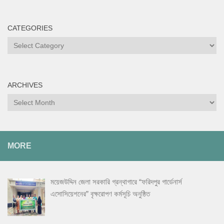
CATEGORIES
ARCHIVES
MORE
ময়েজউদ্দিন জেলা সরকারি গ্রন্থাগারে “ফরিদপুর গার্ডেনার্স
এসোসিয়েশনের” বৃক্ষরোপণ কর্মসূচি অনুষ্ঠিত