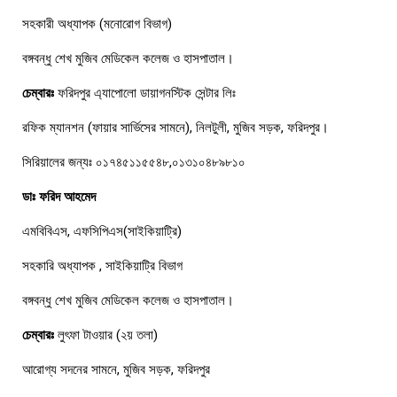
সহকারী অধ্যাপক (মনোরোগ বিভাগ)
বঙ্গবন্ধু শেখ মুজিব মেডিকেল কলেজ ও হাসপাতাল।
চেম্বারঃ
ফরিদপুর এ্যাপোলো ডায়াগনস্টিক সেন্টার লিঃ
রফিক ম্যানশন (ফায়ার সার্ভিসের সামনে), নিলটুলী, মুজিব সড়ক, ফরিদপুর।
সিরিয়ালের জন্যঃ ০১৭৪৫১১৫৫৪৮,০১৩১০৪৮৯৮১০
ডাঃ ফরিদ আহমেদ
এমবিবিএস, এফসিপিএস(সাইকিয়াট্রি)
সহকারি অধ্যাপক , সাইকিয়াট্রি বিভাগ
বঙ্গবন্ধু শেখ মুজিব মেডিকেল কলেজ ও হাসপাতাল।
চেম্বারঃ
লুৎফা টাওয়ার (২য় তলা)
আরোগ্য সদনের সামনে, মুজিব সড়ক, ফরিদপুর