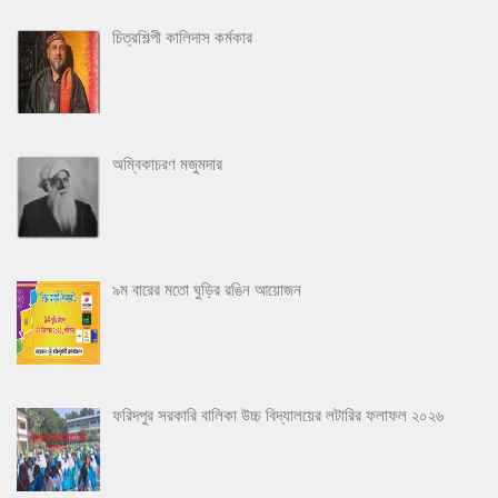
চিত্রশিল্পী কালিদাস কর্মকার
অম্বিকাচরণ মজুমদার
৯ম বারের মতো ঘুড়ির রঙিন আয়োজন
ফরিদপুর সরকারি বালিকা উচ্চ বিদ্যালয়ের লটারির ফলাফল ২০২৬