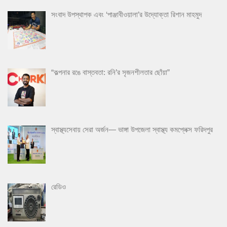
সংবাদ উপস্থাপক এবং ‘পাঞ্জাবীওয়ালা’র উদ্যোক্তা রিশান মাহমুদ
“কল্পনার রঙে বাস্তবতা: রনি’র সৃজনশীলতার ছোঁয়া”
স্বাস্থ্যসেবায় সেরা অর্জন— ভাঙ্গা উপজেলা স্বাস্থ্য কমপ্লেক্স ফরিদপুর
রেডিও