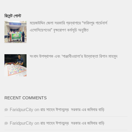
রিসেন্ট পোস্ট
ময়েজউদ্দিন জেলা সরকারি গ্রন্থাগারে “ফরিদপুর গার্ডেনার্স
এসোসিয়েশনের” বৃক্ষরোপণ কর্মসূচি অনুষ্ঠিত
সংবাদ উপস্থাপক এবং ‘পাঞ্জাবীওয়ালা’র উদ্যোক্তা রিশান মাহমুদ
RECENT COMMENTS
FaridpurCity
on
রায় সাহেব ঈশানচন্দ্র সরকার এর জমিদার বাড়ি
FaridpurCity
on
রায় সাহেব ঈশানচন্দ্র সরকার এর জমিদার বাড়ি