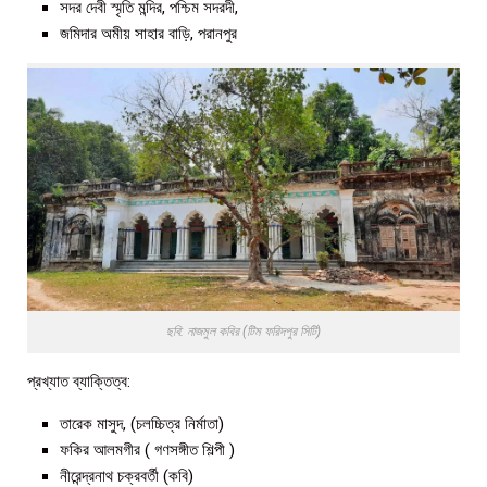
সদর দেবী স্মৃতি মন্দির, পশ্চিম সদরদী,
জমিদার অমীয় সাহার বাড়ি, পরানপুর
ছবি: নাজমুল কবির (টিম ফরিদপুর সিটি)
প্রখ্যাত ব্যাক্তিত্ব:
তারেক মাসুদ, (চলচ্চিত্র নির্মাতা)
ফকির আলমগীর ( গণসঙ্গীত শিল্পী )
নীরেন্দ্রনাথ চক্রবর্তী (কবি)