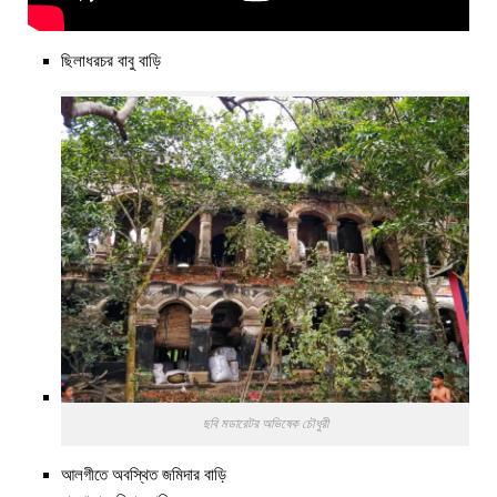
ছিলাধরচর বাবু বাড়ি
ছবি মডারেটর অভিষেক চৌধুরী
আলগীতে অবস্থিত জমিদার বাড়ি