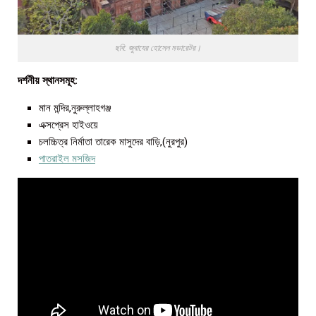
ছবি: জুবাযের হোসেন মডারেটর।
দর্শনীয় স্থানসমূহ:
মান মন্দির
,নুরুল্লাহগঞ্জ
এক্সপ্রেস হাইওয়ে
চলচ্চিত্র নির্মাতা তারেক মাসুদের বাড়ি
,(নুরপুর)
পাতরাইল মসজিদ