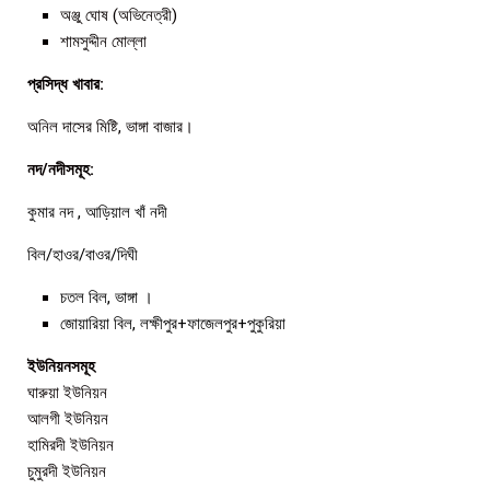
অঞ্জু ঘোষ (অভিনেত্রী)
শামসুদ্দীন মোল্লা
প্রসিদ্ধ খাবার:
অনিল দাসের মিষ্টি, ভাঙ্গা বাজার।
নদ/নদীসমূহ:
কুমার নদ , আড়িয়াল খাঁ নদী
বিল/হাওর/বাওর/দিঘী
চতল বিল, ভাঙ্গা ।
জোয়ারিয়া বিল, লক্ষীপুর+ফাজেলপুর+পুকুরিয়া
ইউনিয়নসমূহ
ঘারুয়া ইউনিয়ন
আলগী ইউনিয়ন
হামিরদী ইউনিয়ন
চুমুরদী ইউনিয়ন