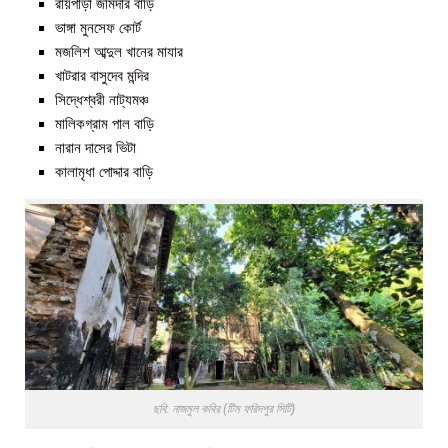
রায়পাড়া জমিদার বাড়ি
ভাঙ্গা মুনসেফ কোর্ট
মজলিশ আব্দুল খানের মাযার
খাটরার বাসুদেব মন্দির
সিদ্ধেশ্বরী নাট্যমঞ্চ
মালিকগ্রাম পাল বাড়ি
নারান দাসের ভিটা
কালামৃধা পোদ্দার বাড়ি
ছবি: নাজমুল কবির (টিম ফরিদপুর সিটি)