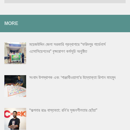
MORE
ময়েজউদ্দিন জেলা সরকারি গ্রন্থাগারে “ফরিদপুর গার্ডেনার্স
এসোসিয়েশনের” বৃক্ষরোপণ কর্মসূচি অনুষ্ঠিত
সংবাদ উপস্থাপক এবং ‘পাঞ্জাবীওয়ালা’র উদ্যোক্তা রিশান মাহমুদ
“কল্পনার রঙে বাস্তবতা: রনি’র সৃজনশীলতার ছোঁয়া”