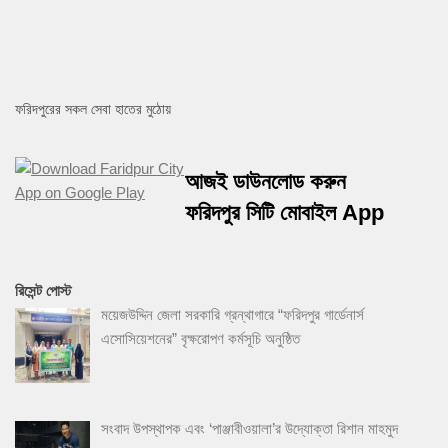
ফরিদপুরের সকল সেবা হাতের মুঠোয়
আজই ডাউনলোড করুন
ফরিদপুর সিটি মোবাইল App
রিসেন্ট পোস্ট
ময়েজউদ্দিন জেলা সরকারি গ্রন্থাগারে “ফরিদপুর গার্ডেনার্স
এসোসিয়েশনের” বৃক্ষরোপণ কর্মসূচি অনুষ্ঠিত
সংবাদ উপস্থাপক এবং ‘পাঞ্জাবীওয়ালা’র উদ্যোক্তা রিশান মাহমুদ