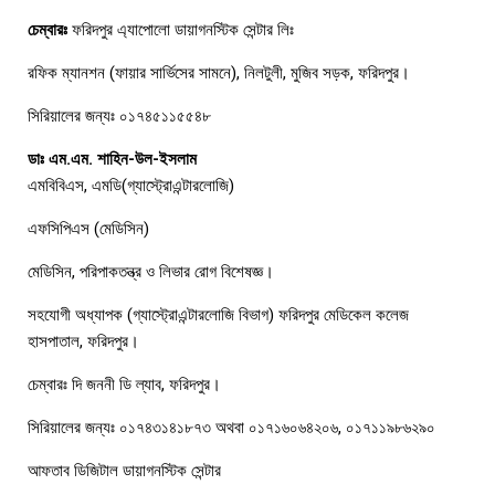
চেম্বারঃ
ফরিদপুর এ্যাপোলো ডায়াগনস্টিক সেন্টার লিঃ
রফিক ম্যানশন (ফায়ার সার্ভিসের সামনে), নিলটুলী, মুজিব সড়ক, ফরিদপুর।
সিরিয়ালের জন্যঃ ০১৭৪৫১১৫৫৪৮
ডাঃ এম.এম. শাহিন-উল-ইসলাম
এমবিবিএস, এমডি(গ্যাস্ট্রোএন্টারলোজি)
এফসিপিএস (মেডিসিন)
মেডিসিন, পরিপাকতন্ত্র ও লিভার রোগ বিশেষজ্ঞ।
সহযোগী অধ্যাপক (গ্যাস্ট্রোএন্টারলোজি বিভাগ) ফরিদপুর মেডিকেল কলেজ
হাসপাতাল, ফরিদপুর।
চেম্বারঃ দি জননী ডি ল্যাব, ফরিদপুর।
সিরিয়ালের জন্যঃ ০১৭৪৩১৪১৮৭৩ অথবা ০১৭১৬০৬৪২০৬, ০১৭১১৯৮৬২৯০
আফতাব ডিজিটাল ডায়াগনস্টিক সেন্টার