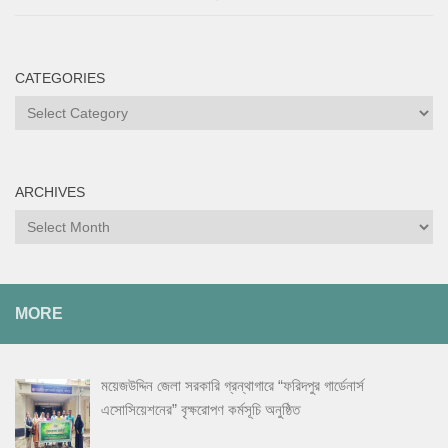
CATEGORIES
ARCHIVES
MORE
ময়েজউদ্দিন জেলা সরকারি গ্রন্থাগারে “ফরিদপুর গার্ডেনার্স
এসোসিয়েশনের” বৃক্ষরোপণ কর্মসূচি অনুষ্ঠিত