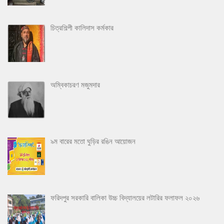
চিত্রশিল্পী কালিদাস কর্মকার
অম্বিকাচরণ মজুমদার
৯ম বারের মতো ঘুড়ির রঙিন আয়োজন
ফরিদপুর সরকারি বালিকা উচ্চ বিদ্যালয়ের লটারির ফলাফল ২০২৬