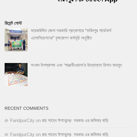
রিসেন্ট পোস্ট
ময়েজউদ্দিন জেলা সরকারি গ্রন্থাগারে “ফরিদপুর গার্ডেনার্স
এসোসিয়েশনের” বৃক্ষরোপণ কর্মসূচি অনুষ্ঠিত
সংবাদ উপস্থাপক এবং ‘পাঞ্জাবীওয়ালা’র উদ্যোক্তা রিশান মাহমুদ
RECENT COMMENTS
FaridpurCity
on
রায় সাহেব ঈশানচন্দ্র সরকার এর জমিদার বাড়ি
FaridpurCity
on
রায় সাহেব ঈশানচন্দ্র সরকার এর জমিদার বাড়ি