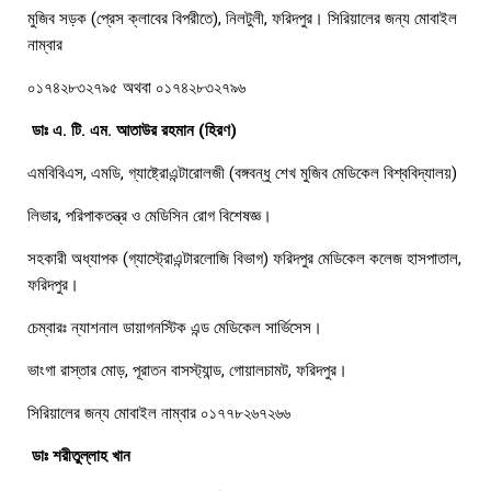
মুজিব সড়ক (প্রেস ক্লাবের বিপরীতে), নিলটুলী, ফরিদপুর। সিরিয়ালের জন্য মোবাইল
নাম্বার
০১৭৪২৮৩২৭৯৫ অথবা ০১৭৪২৮৩২৭৯৬
ডাঃ এ. টি. এম. আতাউর রহমান (হিরণ)
এমবিবিএস, এমডি, গ্যাষ্ট্রোএন্টারোলজী (বঙ্গবন্ধু শেখ মুজিব মেডিকেল বিশ্ববিদ্যালয়)
লিভার, পরিপাকতন্ত্র ও মেডিসিন রোগ বিশেষজ্ঞ।
সহকারী অধ্যাপক (গ্যাস্ট্রোএন্টারলোজি বিভাগ) ফরিদপুর মেডিকেল কলেজ হাসপাতাল,
ফরিদপুর।
চেম্বারঃ ন্যাশনাল ডায়াগনস্টিক এন্ড মেডিকেল সার্ভিসেস।
ভাংগা রাস্তার মোড়, পূরাতন বাসস্ট্যান্ড, গোয়ালচামট, ফরিদপুর।
সিরিয়ালের জন্য মোবাইল নাম্বার ০১৭৭৮২৬৭২৬৬
ডাঃ শরীতুল্লাহ খান