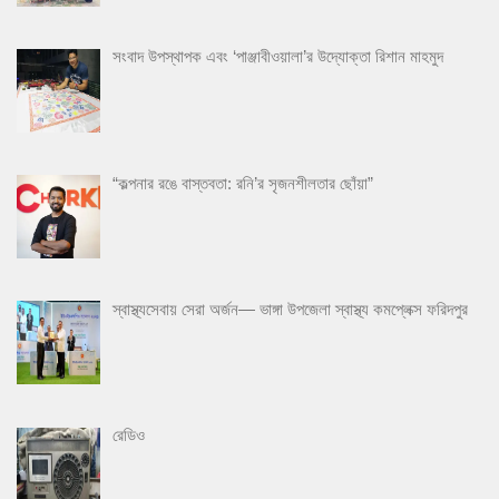
সংবাদ উপস্থাপক এবং ‘পাঞ্জাবীওয়ালা’র উদ্যোক্তা রিশান মাহমুদ
“কল্পনার রঙে বাস্তবতা: রনি’র সৃজনশীলতার ছোঁয়া”
স্বাস্থ্যসেবায় সেরা অর্জন— ভাঙ্গা উপজেলা স্বাস্থ্য কমপ্লেক্স ফরিদপুর
রেডিও