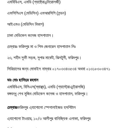
এমবিবিএস, এমডি (গ্যাষ্ট্রোএন্টারোলজী)
এফসিপিএস (মেডিসিন) এমআরসিপি (লন্ডন)
আইএমও (মেডিসিন বিভাগ)
ঢাকা মেডিকেল কলেজ হাসপাতাল।
চেম্বারঃ ফরিদপুর মা ও শিশু জেনারেল হাসপাতাল লিঃ
২৩, শহীদ সুফী সড়ক, সুপার মার্কেট, ঝিলটুলী, ফরিদপুর।
সিরিয়ালের জন্য মোবাইল নাম্বার ০১৭০৩৩৪৩৫৩৪ অথবা ০১৩১৮৩০৩৪৭১
ডাঃ মোঃ ছাবিদুর রহমান
এমবিবিএস, বিসিএস(স্বাস্থ্য), এমডি (গ্যাস্ট্রোএন্ট্রোলজি)
বঙ্গবন্ধু শেখ মুজিব মেডিকেল কলেজ ও হাসপাতাল, ফরিদপুর।
চেম্বারঃ
ফরিদপুর এ্যাপোলো স্পেশালাইজড হসপিটাল
এ্যাপােলাে টাওয়ার, ১০/৩ আলীপুর বানিজ্যিক এলাকা, ফরিদপুর