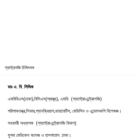
গ্যাস্ট্রলজি চিকিৎসক
ডাঃ এ. বি. সিদ্দিক
এমবিবিএস(ঢাকা),বিসিএস(স্বাস্থ্য), এমডি (গ্যাস্ট্রোএন্ট্রোলজি)
পরিপাকতন্ত্র,লিভার,প্যানক্রিয়াস,ডায়াবেটিস, মেডিসিন ও এন্ডোসকপি বিশেষজ্ঞ।
সহকারী অধ্যাপক (গ্যাস্ট্রোএন্ট্রোলজি বিভাগ)
মুগদা মেডিকেল কলেজ ও হাসপাতাল. ঢাকা।