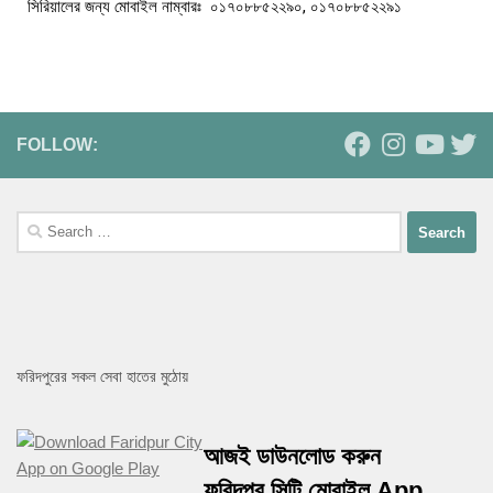
সিরিয়ালের জন্য মোবাইল নাম্বারঃ ০১৭০৮৮৫২২৯০, ০১৭০৮৮৫২২৯১
FOLLOW:
ফরিদপুরের সকল সেবা হাতের মুঠোয়
আজই ডাউনলোড করুন
ফরিদপুর সিটি মোবাইল App